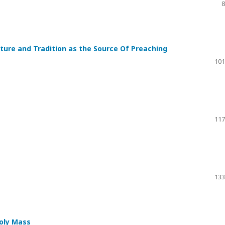
8
ture and Tradition as the Source Of Preaching
101
117
133
Holy Mass