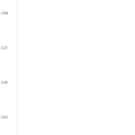
-308
-321
-345
-363