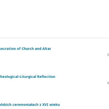
secration of Church and Altar
5
eological-Liturgical Reflection
6
elskich ceremoniałach z XVI wieku