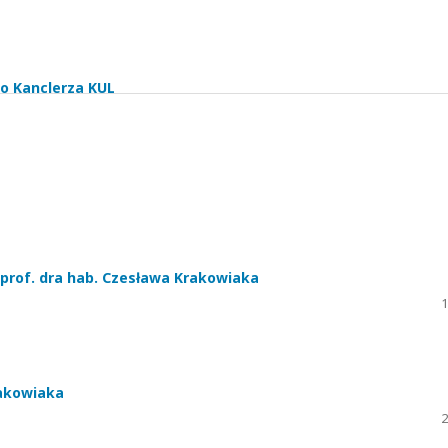
go Kanclerza KUL
 prof. dra hab. Czesława Krakowiaka
1
rakowiaka
2