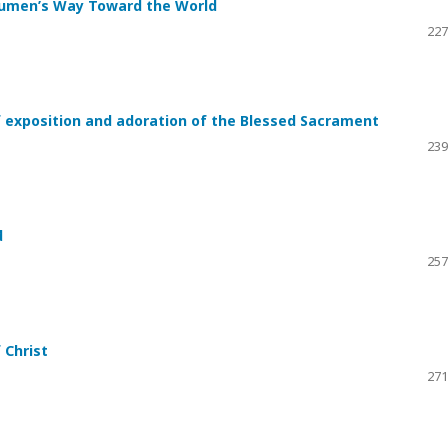
chumen’s Way Toward the World
227
of exposition and adoration of the Blessed Sacrament
239
d
257
 Christ
271