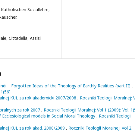
Katholischen Soziallehre,
Rauscher,
le, Cittadella, Assisi
)
di − Forgotten Ideas of the Theology of Earthly Realities (part II)
,
 1(56)
ralnej KUL za rok akademicki 2007/2008
,
Roczniki Teologii Moralnej: 
oralnych za rok 2007
,
Roczniki Teologii Moralnej: Vol 1 (2009): Vol. 1(
 Ecclesiological models in Social Moral Theology
,
Roczniki Teologii
ralnej KUL za rok akad. 2008/2009
,
Roczniki Teologii Moralnej: Vol 2