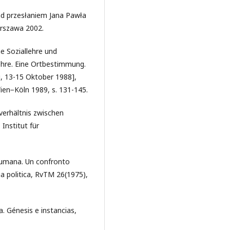
ad przesłaniem Jana Pawła
arszawa 2002.
e Soziallehre und
lehre. Eine Ortbestimmung.
, 13-15 Oktober 1988],
Wien−Köln 1989, s. 131-145.
verhältnis zwischen
 Institut für
za umana. Un confronto
a politica, RvTM 26(1975),
a. Génesis e instancias,