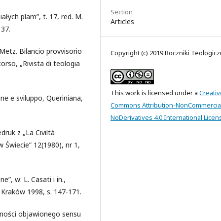
Section
iałych plam”, t. 17, red. M.
Articles
137.
. Metz. Bilancio provvisorio
Copyright (c) 2019 Roczniki Teologic
orso, „Rivista di teologia
This work is licensed under a
Creativ
ine e sviluppo, Queriniana,
Commons Attribution-NonCommercia
NoDerivatives 4.0 International Licen
druk z „La Civiltà
w Świecie” 12(1980), nr 1,
, w: L. Casati i in.,
 Kraków 1998, s. 147-171.
dności objawionego sensu