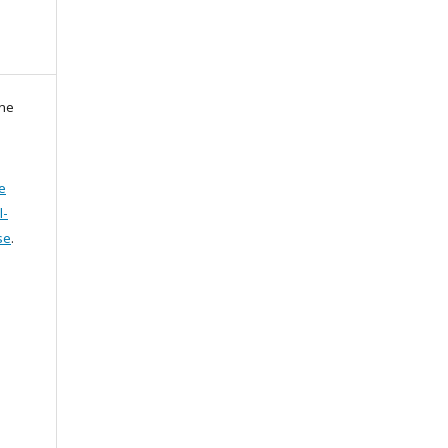
zne
e
l-
se
.