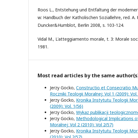
Roos L., Entstehung und Entfaltung der moderner 
w: Handbuch der Katholischen Soziallehre, red. A. 
Duncker&Humblot, Berlin 2008, s. 103-124.
Vidal M., L'atteggiamento morale, t. 3: Morale socia
1981.
Most read articles by the same author(s
Jerzy Gocko,
Constructio et Consecratio Mun
Roczniki Teologii Moralnej: Vol 1 (2009): Vol.
Jerzy Gocko,
Kronika Instytutu Teologii Mo
(2009): Vol. 1(56)
Jerzy Gocko,
Wykaz publikacji teologicznom
Jerzy Gocko,
Methodological Implications of
Moralnej: Vol 2 (2010): Vol 2(57)
Jerzy Gocko,
Kronika Instytutu Teologii Mo
(2010): Vol 2(57)