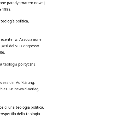
rowane paradygmatem nowej
e 1999.
teología política,
 recente, w: Associazione
 [Atti del VII Congresso
206.
a teologią polityczną,
ozess der Aufklärung.
thias-Grünewald-Verlag,
ce di una teologia politica,
ospettila della teologia