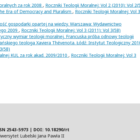
oralnych za rok 2008
,
Roczniki Teologii Moralnej: Vol 2 (2010): Vol 2(
the Era of Democracy and Pluralism
,
Roczniki Teologii Moralnej: Vol 
alność gospodarki opartej na wiedzy. Warszawa: Wydawnictwo
iego 2009
,
Roczniki Teologii Moralnej: Vol 3 (2011): Vol 3(58)
tyczny wymiar teologii moralnej. Francuska próba odnowy teologii
ańskiego teologa Xaviera Thévenota. Łódź: Instytut Teologiczny 20
 3(58)
ralnej KUL za rok akad. 2009/2010
,
Roczniki Teologii Moralnej: Vol 3
SN 2543-5973 | DOI:
10.18290/rt
ersytet Lubelski Jana Pawła II