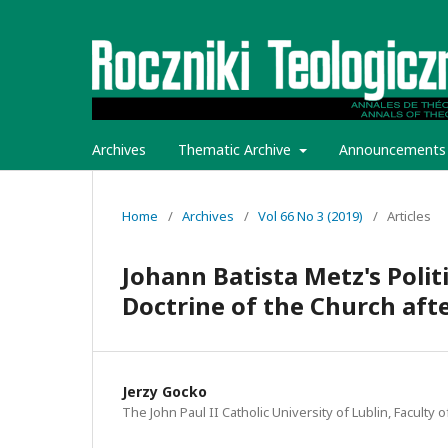
Archives
Thematic Archive
Announcements
Home
/
Archives
/
Vol 66 No 3 (2019)
/
Articles
Johann Batista Metz's Politi
Doctrine of the Church aft
Jerzy Gocko
The John Paul II Catholic University of Lublin, Faculty