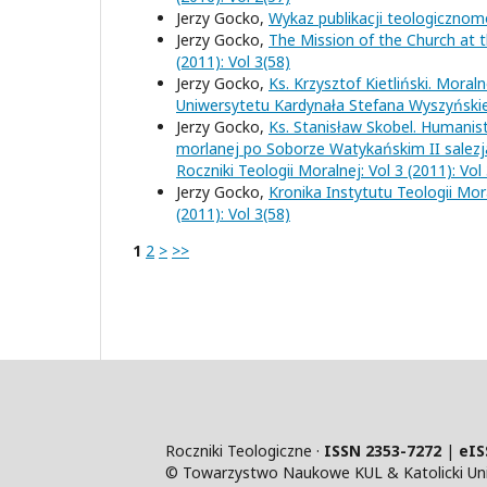
Jerzy Gocko,
Wykaz publikacji teologicznom
Jerzy Gocko,
The Mission of the Church at 
(2011): Vol 3(58)
Jerzy Gocko,
Ks. Krzysztof Kietliński. Mor
Uniwersytetu Kardynała Stefana Wyszyńsk
Jerzy Gocko,
Ks. Stanisław Skobel. Humanis
morlanej po Soborze Watykańskim II salezj
Roczniki Teologii Moralnej: Vol 3 (2011): Vol
Jerzy Gocko,
Kronika Instytutu Teologii Mo
(2011): Vol 3(58)
1
2
>
>>
Roczniki Teologiczne ·
ISSN 2353-7272
|
eIS
© Towarzystwo Naukowe KUL & Katolicki Uniw