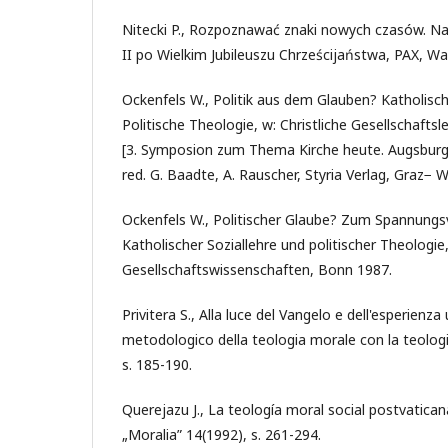
Nitecki P., Rozpoznawać znaki nowych czasów. N
II po Wielkim Jubileuszu Chrześcijaństwa, PAX, W
Ockenfels W., Politik aus dem Glauben? Katholisch
Politische Theologie, w: Christliche Gesellschafts
[3. Symposion zum Thema Kirche heute. Augsburg
red. G. Baadte, A. Rauscher, Styria Verlag, Graz− 
Ockenfels W., Politischer Glaube? Zum Spannungs
Katholischer Soziallehre und politischer Theologie,
Gesellschaftswissenschaften, Bonn 1987.
Privitera S., Alla luce del Vangelo e dell'esperien
metodologico della teologia morale con la teologi
s. 185-190.
Querejazu J., La teología moral social postvatican
„Moralia” 14(1992), s. 261-294.