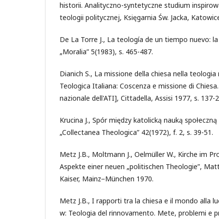
historii. Analityczno-syntetyczne studium inspi
teologii politycznej, Księgarnia Św. Jacka, Katowic
De La Torre J., La teología de un tiempo nuevo: la 
„Moralia” 5(1983), s. 465-487.
Dianich S., La missione della chiesa nella teologia
Teologica Italiana: Coscenza e missione di Chiesa.
nazionale dell'ATI], Cittadella, Assisi 1977, s. 137-
Krucina J., Spór między katolicką nauką społeczną 
„Collectanea Theologica” 42(1972), f. 2, s. 39-51.
Metz J.B., Moltmann J., Oelmüller W., Kirche im Pr
Aspekte einer neuen „politischen Theologie”, Mat
Kaiser, Mainz−München 1970.
Metz J.B., I rapporti tra la chiesa e il mondo alla lu
w: Teologia del rinnovamento. Mete, problemi e pr