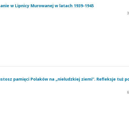
anie w Lipnicy Murowanej w latach 1939-1945
3
tosz pamięci Polaków na „nieludzkiej ziemi”. Refleksje tuż p
6