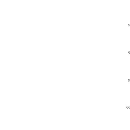
9
9
9
99