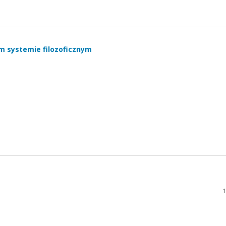
m systemie filozoficznym
1