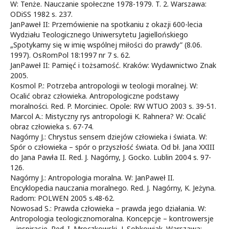
W: Tenże. Nauczanie społeczne 1978-1979. T. 2. Warszawa:
ODiSS 1982 s. 237.
JanPaweł II: Przemówienie na spotkaniu z okazji 600-lecia
Wydziału Teologicznego Uniwersytetu Jagiellońskiego
„Spotykamy się w imię wspólnej miłości do prawdy” (8.06.
1997). OsRomPol 18:1997 nr 7 s. 62.
JanPaweł II: Pamięć i tożsamość. Kraków: Wydawnictwo Znak
2005.
Kosmol P.: Potrzeba antropologii w teologii moralnej. W:
Ocalić obraz człowieka. Antropologiczne podstawy
moralności. Red. P. Morciniec. Opole: RW WTUO 2003 s. 39-51.
Marcol A.: Mistyczny rys antropologii K. Rahnera? W: Ocalić
obraz człowieka s. 67-74.
Nagórny J.: Chrystus sensem dziejów człowieka i świata. W:
Spór o człowieka – spór o przyszłość świata. Od bł. Jana XXIII
do Jana Pawła II. Red. J. Nagórny, J. Gocko. Lublin 2004 s. 97-
126.
Nagórny J.: Antropologia moralna. W: JanPaweł II.
Encyklopedia nauczania moralnego. Red. J. Nagórny, K. Jeżyna.
Radom: POLWEN 2005 s.48-62.
Nowosad S.: Prawda człowieka – prawda jego działania. W:
Antropologia teologicznomoralna. Koncepcje – kontrowersje
– inspiracje. Red. I. Mroczkowski, J. Sobkowiak. Warszawa: