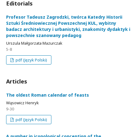
Editorials
Profesor Tadeusz Zagrodzki, twórca Katedry Historii
Sztuki Średniowiecznej Powszechnej KUL, wybitny
badacz architektury i urbanistyki, znakomity dydaktyk i
powszechnie szanowany pedagog
Urszula Małgorzata Mazurczak
5-8
pdf (Język Polski)
Articles
The oldest Roman calendar of feasts
Wąsowicz Henryk
9-30
pdf (Język Polski)
A number in iconological conception of the