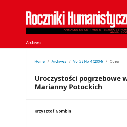
Archives
Home
/
Archives
/
Vol 52 No 4 (2004)
/
Other
Uroczystości pogrzebowe w
Marianny Potockich
Krzysztof Gombin