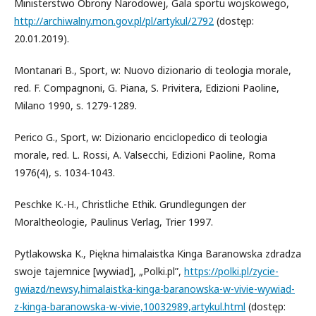
Ministerstwo Obrony Narodowej, Gala sportu wojskowego,
http://archiwalny.mon.gov.pl/pl/artykul/2792
(dostęp:
20.01.2019).
Montanari B., Sport, w: Nuovo dizionario di teologia morale,
red. F. Compagnoni, G. Piana, S. Privitera, Edizioni Paoline,
Milano 1990, s. 1279-1289.
Perico G., Sport, w: Dizionario enciclopedico di teologia
morale, red. L. Rossi, A. Valsecchi, Edizioni Paoline, Roma
1976(4), s. 1034-1043.
Peschke K.-H., Christliche Ethik. Grundlegungen der
Moraltheologie, Paulinus Verlag, Trier 1997.
Pytlakowska K., Piękna himalaistka Kinga Baranowska zdradza
swoje tajemnice [wywiad], „Polki.pl”,
https://polki.pl/zycie-
gwiazd/newsy,himalaistka-kinga-baranowska-w-vivie-wywiad-
z-kinga-baranowska-w-vivie,10032989,artykul.html
(dostęp: