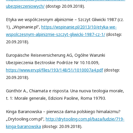
ubezpieczeniowych/
(dostęp 20.09.2018).
Etyka we współczesnym alpinizmie – Szczyt Gliwicki 1987 (cz.
1), „Wspinanie.pl”,
https://wspinanie.pl/2013/10/etyka-we-
wspolczesnym-alpinizmie-szczyt-gliwicki-1987-cz-1/
(dostęp:
20.09.2018).
Europäische Reiseversicherung AG, Ogólne Warunki
Ubezpieczenia Beztroskie Podróże Nr 10.10.009,
https://www.erv.pl/files/193/148/51/1010007a4.pdf
(dostęp:
20.09.2018).
Günthör A., Chiamata e risposta. Una nuova teologia morale,
t. 1: Morale generale, Edizioni Paoline, Roma 19793.
Kinga Baranowska – pierwsza dama polskiego himalaizmu?
„Drytooling.com.pl”,
http://drytooling.com.pl/baza/ludzie/719-
kinga-baranowska
(dostęp: 20.09.2018).