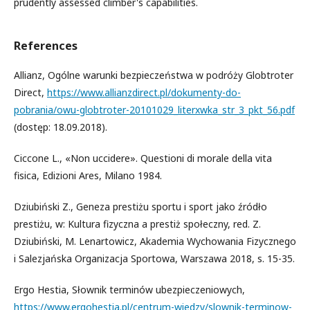
prudently assessed climber's capabilities.
References
Allianz, Ogólne warunki bezpieczeństwa w podróży Globtroter
Direct,
https://www.allianzdirect.pl/dokumenty-do-
pobrania/owu-globtroter-20101029_literxwka_str_3_pkt_56.pdf
(dostęp: 18.09.2018).
Ciccone L., «Non uccidere». Questioni di morale della vita
fisica, Edizioni Ares, Milano 1984.
Dziubiński Z., Geneza prestiżu sportu i sport jako źródło
prestiżu, w: Kultura fizyczna a prestiż społeczny, red. Z.
Dziubiński, M. Lenartowicz, Akademia Wychowania Fizycznego
i Salezjańska Organizacja Sportowa, Warszawa 2018, s. 15-35.
Ergo Hestia, Słownik terminów ubezpieczeniowych,
https://www.ergohestia.pl/centrum-wiedzy/slownik-terminow-