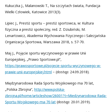
Kukuczka J., Malanowski T., Na szczytach świata, Fundacja
Wielki Człowiek, Katowice 2013(3).
Lipiec J., Prestiż sportu – prestiż sportowca, w: Kultura
fizyczna a prestiż społeczny, red. Z. Dziubiński, M.
Lenartowicz, Akademia Wychowania Fizycznego i Salezjańska
Organizacja Sportowa, Warszawa 2018, s. 57-70.
Maj J., Pojęcie sportu wyczynowego w prawie Unii
Europejskiej, „Prawo Sportowe.pl”,
https://prawosportowe.pl/pojecie-sportu-wyczynowego-w-
prawie-unii-europejskiej.html
− (dostęp: 24.09.2018).
Międzynarodowa Rada Sportu Wojskowego ma 70 lat,
„Polska Zbrojna”,
http://www.polska-
zbrojna.pl/home/articleshow/26001?t=Miedzynarodowa-Rada-
Sportu-Wojskowego-ma-70-lat
(dostęp: 20.01.2019).