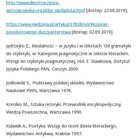
http://www.diecezja.zgora-
gorzow.opoka.org.pl/bp_wp/bpluta.html
[dostep: 22.08.2019].
https://www.niedziela.pl/artykul/37008/nd/Wizjoner-
posoborowego-duszpasterstwa
[dostęp: 02.09.2019].
Jędrzejko E., Modalność – w języku i w tekstach. Od gramatyki
do stylistyki, w: Kategorie pragmatyczne w tekście literackim.
Wstęp do stylistyki pragmatycznej, red. E. Sławkowa, Instytut
Języka Polskiego PAN, Cieszyn 2000.
Jodłowski S., Podstawy polskiej składni, Wydawnictwo
Naukowe PWN, Warszawa 1976.
Korolko M., Sztuka retoryki. Przewodnik encyklopedyczny,
Wiedza Powszechna, Warszawa 1990.
Kulawik A., Poetyka. Wstęp do teorii dzieła literackiego,
Wydawnictwo Antykwa, Kraków 1997.