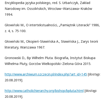
Encyklopedia języka polskiego, red. S. Urbańczyk, Zakład
Narodowy im. Ossolińskich, Wrocław–Warszawa–Kraków
1994.
Głowiński M., O intertekstualności, „Pamiętnik Literacki” 1986,
z. 4, s. 75-100.
Głowiński M., Okopień-Sławińska A., Sławińska J., Zarys teorii
literatury, Warszawa 1967.
Gronowski D., Bp Wilhelm Pluta. Biografia, Instytut Biskupa
Wilhelma Pluty, Gorzów Wielkopolski–Zielona Góra 2015.
http://www.archiwum.szczecin.pl/index.php?art_id=145
[dostęp:
20.08.2019].
http://www.catholichierarchy.org/bishop/bpluta.html
[dostęp:
20.08.2019].