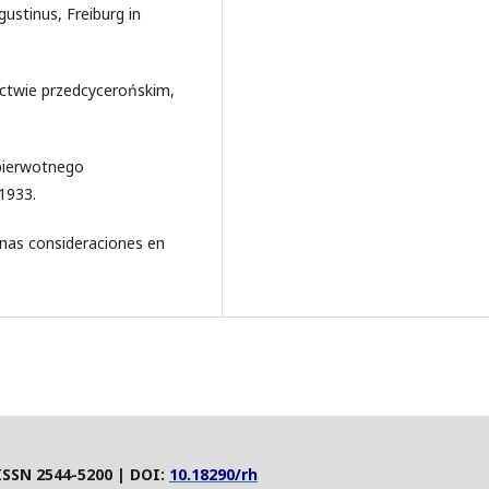
gustinus, Freiburg in
nictwie przedcycerońskim,
 pierwotnego
1933.
gunas consideraciones en
.
ISSN 2544-5200 | DOI:
10.18290/rh