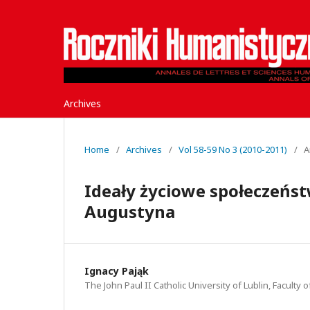
Archives
Home
/
Archives
/
Vol 58-59 No 3 (2010-2011)
/
A
Ideały życiowe społeczeńst
Augustyna
Ignacy Pająk
The John Paul II Catholic University of Lublin, Faculty 