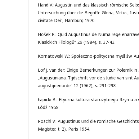
Hand V.: Augustin und das klassisch römische Selb
Untersuchung über die Begriffe Gloria, Virtus, Iust
civitate Dei”, Hamburg 1970.
Hošek R.: Quid Augustinus de Numa rege enarrave
Klasickich Filologů” 26 (1984), s. 37-43.
Kornatowski W.: Społeczno-polityczna myśl św. A
Lof J. van der: Einige Bemerkungen zur Polemik in 
„Augustiniana. Tijdschrift vor de studie van sint 
augustijnenorde” 12 (1962), s. 291-298.
Łapicki B.: Etyczna kultura starożytnego Rzymu a
Łódź 1958.
Pöschl V.: Augustinus und die römische Geschicht
Magister, t. 2), Paris 1954.