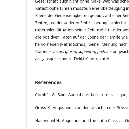
Gesellschaft auch nicht ohne Makel war, was schlie
Katastrophe fuhren musste. Seine Überzeugung in
Ebene der Gegenseitigkeiten gebaut: auf einer Sei
Zeiten, auf der anderen Seite – heutige schlecht
miserablen Situation seiner Zeit, möchte oder woll
alle positiven Taten auf der Ebene der Familie wie
hervorheben (Patriotismus). Seiner Meinung nach
Römer –
virtus
,
gloria
,
sapientia
,
pietas
– angesich
als „ausgezeichnete Delikte“ betrachtet.
References
Combès G.: Saint Augustin et la culture classique, 
Gross K.: Augustinus von den Ursachen der Grös
Hagendahl H.: Augustine and the Latin Classics, 