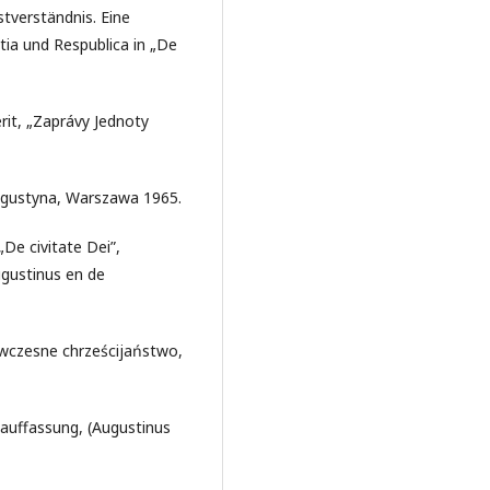
stverständnis. Eine
itia und Respublica in „De
rit, „Zaprávy Jednoty
ugustyna, Warszawa 1965.
„De civitate Dei”,
Augustinus en de
 wczesne chrześcijaństwo,
sauffassung, (Augustinus