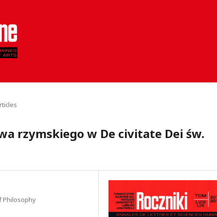
rticles
wa rzymskiego w De civitate Dei św.
of Philosophy