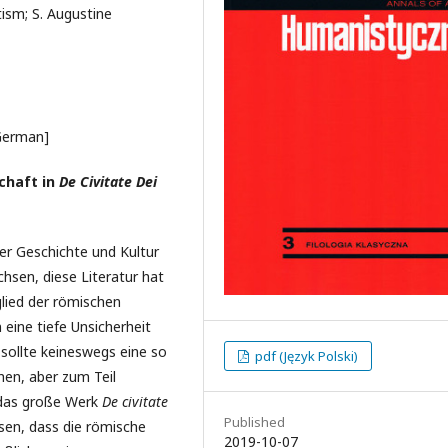
tism; S. Augustine
 German]
chaft in
De Civitate Dei
er Geschichte und Kultur
hsen, diese Literatur hat
glied der römischen
eine tiefe Unsicherheit
e sollte keineswegs eine so
pdf (Język Polski)
hen, aber zum Teil
r das große Werk
De civitate
Published
sen, dass die römische
2019-10-07