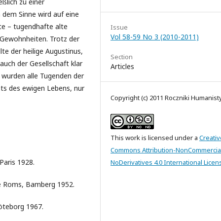
ßlich zu einer
 dem Sinne wird auf eine
te – tugendhafte alte
Issue
Vol 58-59 No 3 (2010-2011)
e Gewohnheiten. Trotz der
te der heilige Augustinus,
Section
 auch der Gesellschaft klar
Articles
, wurden alle Tugenden der
ts des ewigen Lebens, nur
Copyright (c) 2011 Roczniki Humanis
This work is licensed under a
Creativ
Commons Attribution-NonCommercia
Paris 1928.
NoDerivatives 4.0 International Licen
se Roms, Bamberg 1952.
Göteborg 1967.