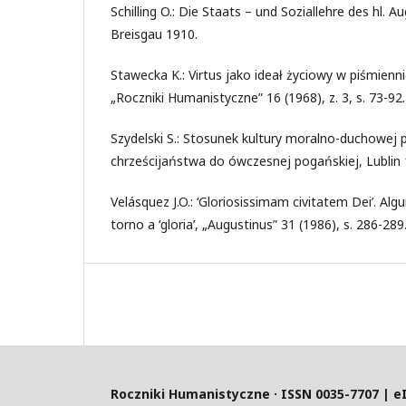
Schilling O.: Die Staats – und Soziallehre des hl. Au
Breisgau 1910.
Stawecka K.: Virtus jako ideał życiowy w piśmien
„Roczniki Humanistyczne” 16 (1968), z. 3, s. 73-92.
Szydelski S.: Stosunek kultury moralno-duchowej
chrześcijaństwa do ówczesnej pogańskiej, Lublin 
Velásquez J.O.: ‘Gloriosissimam civitatem Dei’. Al
torno a ‘gloria’, „Augustinus” 31 (1986), s. 286-289
Roczniki Humanistyczne · ISSN 0035-7707 | e