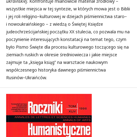
ukraińskiej
. Konfrontuje mianowicie materiał źródłowy −
wszystkie miejsca w tej syntezie, w których mowa jest o Biblii
i jej roli religijno−kulturowej w dziejach piśmiennictwa staro−
i nowoukraińskiego − z wiedzą o Świętej Księdze
judeochrześcijańskiej początku XX stulecia, co pozwala mu na
poczynienie interesujących konstatacji na temat tego, czym
było Pismo Święte dla procesu kulturowego toczącego się na
ziemiach ruskich w okresie średniowiecza i jakie miejsce
zajmuje ta „księga ksiąg” na warsztacie naukowym
współczesnego historyka dawnego piśmiennictwa
Rusinów−Ukraińców.