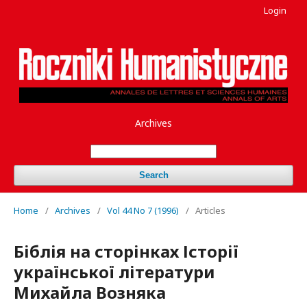
Login
Archives
Search
Home
/
Archives
/
Vol 44 No 7 (1996)
/
Articles
Біблія на сторінках Історії
української літератури
Михайла Возняка