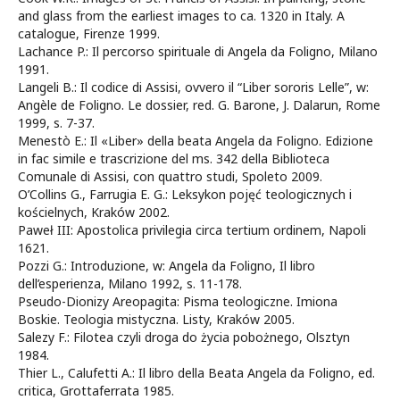
and glass from the earliest images to ca. 1320 in Italy. A
catalogue, Firenze 1999.
Lachance P.: Il percorso spirituale di Angela da Foligno, Milano
1991.
Langeli B.: Il codice di Assisi, ovvero il “Liber sororis Lelle”, w:
Angèle de Foligno. Le dossier, red. G. Barone, J. Dalarun, Rome
1999, s. 7-37.
Menestò E.: Il «Liber» della beata Angela da Foligno. Edizione
in fac simile e trascrizione del ms. 342 della Biblioteca
Comunale di Assisi, con quattro studi, Spoleto 2009.
O’Collins G., Farrugia E. G.: Leksykon pojęć teologicznych i
kościelnych, Kraków 2002.
Paweł III: Apostolica privilegia circa tertium ordinem, Napoli
1621.
Pozzi G.: Introduzione, w: Angela da Foligno, Il libro
dell’esperienza, Milano 1992, s. 11-178.
Pseudo-Dionizy Areopagita: Pisma teologiczne. Imiona
Boskie. Teologia mistyczna. Listy, Kraków 2005.
Salezy F.: Filotea czyli droga do życia pobożnego, Olsztyn
1984.
Thier L., Calufetti A.: Il libro della Beata Angela da Foligno, ed.
critica, Grottaferrata 1985.