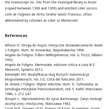
the manuscript no. 342 from the municipal library in Assisi
(copied between 1308 and 1309) and entitled
Liber sororis
Lelle de Fulgineo de Tertio Ordine Sancti Francisci
, often
abbreviated by scholars as
Liber
or
Memoriale
.
References
Alfonsi D.: Droga do Asyżu: mistyczne doświadczenia bł. Anieli
z Foligno, tłum. M. Kosiarska, Niepokalanów 1996.
Angela da Foligno: Il libro dell’esperienza, red. G. Pozzi, Milano
1992.
Angela da Foligno: Memoriale, edizione critica a cura di E.
Menestò, Spoleto 2013.
Benedykt XIV: Beatyfikacja sług Bożych i kanonizacja
błogosławionych, vol. I-II, Città del Vaticano 2011.
Bł. Aniela z Foligno: Wybór tekstów, tłum. D. Turkowska, w:
Antologia mistyków franciszkańskich, red. S. Kafel. Warszawa
1986, s. 212-247.
Bouyer L.: Wprowadzenie do życia duchowego. Zarys teologii
ascetycznej i mistycznej, Warszawa 1982.
Cook W.R.: Images of St. Francis of Assisi. In painting, stone