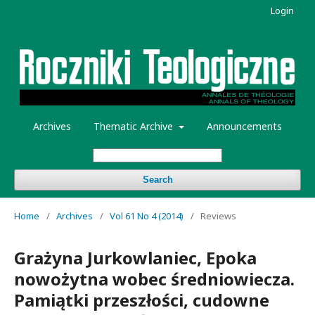
Login
Archives
Thematic Archive
Announcements
Search
Home
/
Archives
/
Vol 61 No 4 (2014)
/
Reviews
Grażyna Jurkowlaniec, Epoka
nowożytna wobec średniowiecza.
Pamiątki przeszłości, cudowne