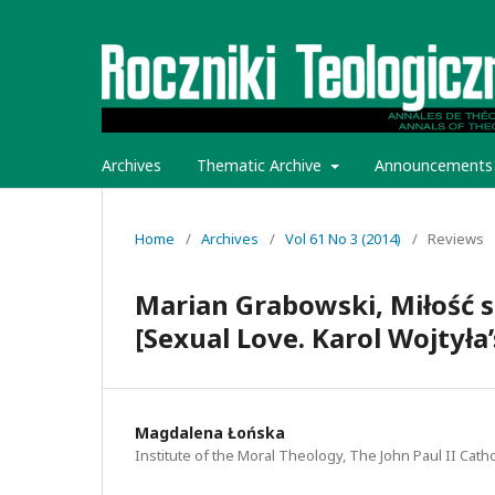
Archives
Thematic Archive
Announcements
Home
/
Archives
/
Vol 61 No 3 (2014)
/
Reviews
Marian Grabowski, Miłość s
[Sexual Love. Karol Wojtyła
Magdalena Łońska
Institute of the Moral Theology, The John Paul II Catho