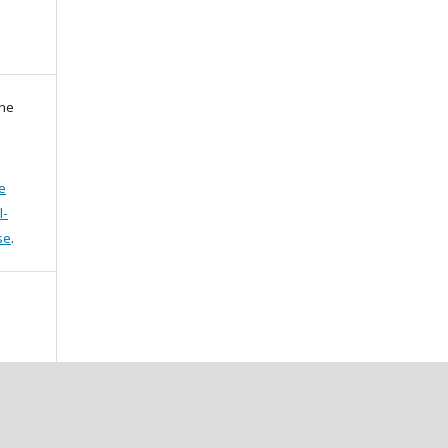
zne
e
l-
se
.