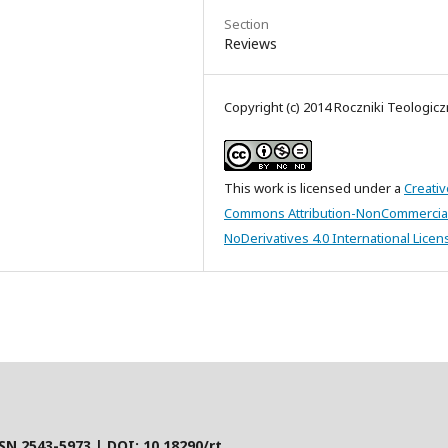
Section
Reviews
Copyright (c) 2014 Roczniki Teologic
This work is licensed under a
Creativ
Commons Attribution-NonCommercia
NoDerivatives 4.0 International Licen
SN 2543-5973 | DOI:
10.18290/rt