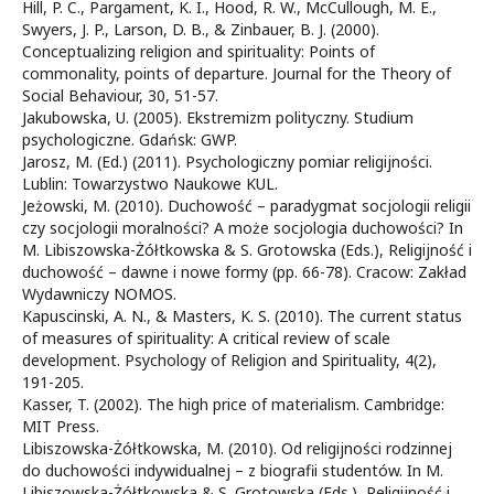
Hill, P. C., Pargament, K. I., Hood, R. W., McCullough, M. E.,
Swyers, J. P., Larson, D. B., & Zinbauer, B. J. (2000).
Conceptualizing religion and spirituality: Points of
commonality, points of departure. Journal for the Theory of
Social Behaviour, 30, 51-57.
Jakubowska, U. (2005). Ekstremizm polityczny. Studium
psychologiczne. Gdańsk: GWP.
Jarosz, M. (Ed.) (2011). Psychologiczny pomiar religijności.
Lublin: Towarzystwo Naukowe KUL.
Jeżowski, M. (2010). Duchowość – paradygmat socjologii religii
czy socjologii moralności? A może socjologia duchowości? In
M. Libiszowska-Żółtkowska & S. Grotowska (Eds.), Religijność i
duchowość – dawne i nowe formy (pp. 66-78). Cracow: Zakład
Wydawniczy NOMOS.
Kapuscinski, A. N., & Masters, K. S. (2010). The current status
of measures of spirituality: A critical review of scale
development. Psychology of Religion and Spirituality, 4(2),
191-205.
Kasser, T. (2002). The high price of materialism. Cambridge:
MIT Press.
Libiszowska-Żółtkowska, M. (2010). Od religijności rodzinnej
do duchowości indywidualnej – z biografii studentów. In M.
Libiszowska-Żółtkowska & S. Grotowska (Eds.), Religijność i