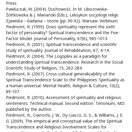
Press.
Pawluczuk, W. (2004). Duchowość. In M. Libiszowska-
Żółtkowska & J. Mariański (Eds.), Leksykon socjologii religii.
Zjawiska – badania – teorie (pp. 90-92). Warsaw: Verbinum.
Piedmont, R. (1999). Does spirituality represent the sixth
factor of personality? Spiritual transcendence and the Five-
Factor Model. Journal of Personality, 67(6), 985-1013.
Piedmont, R. (2001). Spiritual transcendence and scientific
study of spirituality. Journal of Rehabilitation, 67, 4-14.
Piedmont, R. (2004). The Logoplex as a paradigm for
understanding spiritual transcendence. Research in the Social
Scientific Study of Religion, 15, 262-284.
Piedmont, R. (2007). Cross-cultural generalizability of the
Spiritual Transcendence Scale to the Philippines: Spirituality as
a human universal. Mental Health, Religion & Culture, 10(2),
89-107.
Piedmont, R. (2010). Assessment of spirituality and religious
sentiments. Technical manual. Second edition. Timonium, MD:
published by the author.
Piedmont, R., Ciarrochi, J. W., Dy-Liacco, G. S., & Williams, J. E.
G. (2009). The empirical and conceptual value of the Spiritual
Transcendence and Religious Involvement Scales for