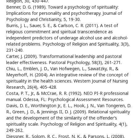
Religion, 30, 430-447.
Benner, D. G. (1989). Toward a psychology of spirituality:
Implications for personality and psychotherapy. Journal of
Psychology and Christianity, 5, 19-30.
Burris, J. L., Sauer, S. E., & Carlson, C. R. (2011). A test of
religious commitment and spiritual transcendence as
independent predictors of underage alcohol use and alcohol-
related problems. Psychology of Religion and Spirituality, 3(3),
231-240.
Carter, J. (2009). Transformational leadership and pastoral
leader effectiveness. Pastoral Psychology, 58(3), 261-271.
Chiu, L., Emblen, J. D., Van Hofwegen, L., Sawatzky, R., &
Meyerhoff, H. (2004). An integrative review of the concept of
spirituality in the health sciences. Western Journal of Nursing
Research, 26(4), 405-428.
Costa, P. T., Jr., & McCrae, R. R. (1992). NEO PI-R professional
manual. Odessa, FL: Psychological Assessment Resources.
Davis, D. E., Worthington Jr., E. L., Hook, J. N., Van Tongeren, D.
R., Green, J. D., & Jennings II, D. J. (2009). Relational spirituality
and the development of the similarity of the offender’s
spirituality scale. Psychology of Religion and Spirituality, 4(1),
249-262.
Diessner, R., Solom, R. C., Frost, N. K., & Parsons, L. (2008).