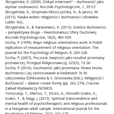
Skrzypińska, K. (2008). Dokąd zmierzam? – duchowość jako
wymiar osobowości. Roczniki Psychologiczne, 1, 39-57.
Skrzypińska, K., Grzymała-Moszczyńska, H., & Jarosz, M.
(2013). Nauka wobec religijności i duchowości człowieka.
Lublin: KUL.
Skrzypińska, K., & Karasiewicz, K. (2013). Granice duchowości
– perspektywa druga – Kwestionariusz Sfery Duchowej.
Roczniki Psychologiczne, 16(3), 485-509.
Socha, P. (1999). Ways religious orientations work: A Polish
replication of measurement of religious orientation. The
Journal for the Psychology of Religion, 9, 209-228.
Socha, P. (2007). Poczucie świętości jako rezultat przemiany
poznawczej. Przegląd Religioznawczy, 225(3), 13-26.
Socha, P. (2010). Duchowość jako przemiana. Nowa teoria
duchowości i jej zastosowanie w badaniach. In M.
Libiszowska-Żółtkowska & S. Grotowska (Eds.), Religijność i
duchowość – dawne i nowe formy (pp. 262-274). Cracow:
Zakład Wydawniczy NOMOS.
Tomscanyi, T., Martos, T., Ittzes, A., Horvath-Szabo, K.,
Szabo, T., & Nagy, J. (2013). Spiritual transcendence and
mental health of psychotherapists and religious professionals
in a Hungarian adult sample. International Journal for the
Psychology of Religion, 23(2), 161-170.