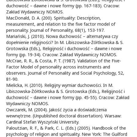
duchowość – dawne i nowe formy (pp. 167-183). Cracow:
Zakład Wydawniczy NOMOS.
MacDonald, D. A. (200). Spirituality: Description,
measurement, and relation to the five factor model of
personality. Journal of Personality, 68(1), 153-197.
Mariański, J. (2010). Nowa duchowość – alternatywa czy
dopełnienie religijności? In M. Libiszowska-Żółtkowska & S.
Grotowska (Eds.), Religijność i duchowość – dawne i nowe
formy (pp. 19-34). Cracow: Zakład Wydawniczy NOMOS.
McCrae, R. R., & Costa, P. T. (1987). Validation of the Five-
Factor Model of personality across instruments and
observers. Journal of Personality and Social Psychology, 52,
81-90.
Mielicka, H. (2010). Religijny wymiar duchowości. In M.
Libiszowska-Żółtkowska & S. Grotowska (Eds.), Religijność i
duchowość – dawne i nowe formy (pp. 45-55). Cracow: Zakład
Wydawniczy NOMOS.
Owczarek, M. (2004). Jakość życia a doświadczenia
wewnętrzne. (Unpublished doctoral dissertation). Warsaw:
Cardinal Stefan Wyszyński University.
Paloutzian, R. F., & Park, C. L. (Eds.) (2005). Handbook of the
psychology of religion and spirituality. New York: The Guilford