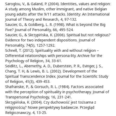
Saroglou, V., & Galand, P. (2004). Identities, values and religion:
A study among Muslim, other immigrant, and native Belgian
young adults after the 9/11 attacks. Identity: An International
Journal of Theory and Research, 4, 97-132.
Saucier, G., & Goldberg, L. R. (1998). What is beyond the Big
Five? Journal of Personality, 66, 495-524.
Saucier, G., & Skrzypińska, K. (2006). Spiritual but not religious?
Evidence for two independent dispositions. Journal of
Personality, 74(5), 1257-1292.
Schnell, T. (2012). Spirituality with and without religion –
Differential relationships with persona-lity. Archive for the
Psychology of Religion, 34, 33-61.
Seidlitz, L., Abernethy, A. D., Duberstein, P. R., Evinger, J. S.,
Chang, T. H, & Lewis, B. L. (2002). Development of the
Spiritual Transcendence Index. Journal for the Scientific Study
of Religion, 41(3), 439-453.
Shafranske, P., & Gorsuch, R. L. (1984). Factors associated
with the perception of spirituality in psychotherapy. Journal of
Transpersonal Psychology, 16, 231-241.
Skrzypińska, K. (2004). Czy duchowość jest tożsama z
religijnością? Nowe perspektywy badawcze. Przegląd
Religioznawczy, 4, 13-25.