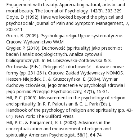
Engagement with beauty: Appreciating natural, artistic and
moral beauty. The Journal of Psychology, 142(3), 303-329.
Doyle, D. (1992). Have we looked beyond the physical and
psychosocial? Journal of Pain and Symptom Management, 7,
302-311.
Grom, B. (2009). Psychologia religii. Ujęcie systematyczne.
Cracow: Wydawnictwo WAM.
Grygier, P. (2010). Duchowość (spirituality) jako przedmiot
badań i analiz socjologicznych. Analiza cytowań
bibliograficznych. In M. Libiszowska-Żółtkowska & S.
Grotowska (Eds.), Religijność i duchowość – dawne i nowe
formy (pp. 231-261). Cracow: Zakład Wydawniczy NOMOS.
Heszen-Niejodek, I., & Gruszczyńska, E. (2004). Wymiar
duchowy człowieka, jego znaczenie w psychologii zdrowia i
jego pomiar. Przegląd Psychologiczny, 47(1), 15-31.
Hill, P. C. (2005). Measurement in the psychology of religion
and spirituality. In R. F. Paloutzian & C. L. Park (Eds.),
Handbook of the psychology of religion and spirituality (pp. 43-
61). New York: The Guilford Press.
Hill, P. C., & Pargament, K. I. (2003). Advances in the
conceptualization and measurement of religion and
spirituality. American Psychologist, 58(1), 64-74.