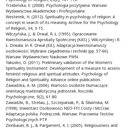
Trzebińska, E. (2008). Psychologia pozytywna. Warsaw:
Wydawnictwa Akademickie i Profesjonalne.
Westerink, H. (2012). Spirituality in psychology of religion: A
concept in search of its meaning. Archive for the Psychology
of Religion, 34, 3-15.
Wilczyńska, J., & Drwal, R. Ł. (1995). Opracowanie
Kwestionariusza Aprobaty Społecznej (KAS) J. Wilczyńskiej i R.
Ł. Drwala. In R. Drwal (Ed.), Adaptacja kwestionariuszy
osobowości. Wybrane zagadnienia i techniki (pp. 57-66).
Warsaw: Wydawnictwo Naukowe PWN.
Yakusko, O. (2011). Preliminary validation of the Women’s
Spirituality Instrument: Development of a measure to assess
feminist religious and spiritual attitudes. Psychology of
Religion and Spirituality. Advance online publication.
Zawadzka, A. M. (2006). Wartości osobiste tłumaczące
orientację materialistyczną jednostek. Roczniki
Psychologiczne, 9(2), 61-80.
Zawadzki, B., Strelau, J., Szczepaniak, P., & Śliwińska, M.
(1998). Inwentarz Osobowości NEO-FFI Costy i McCrae.
Adaptacja polska. Podręcznik. Warsaw: Pracownia Testów
Psychologicznych PTP.
Zinnbauer, B. J., & Pargament, K. I. (2005). Religiousness and