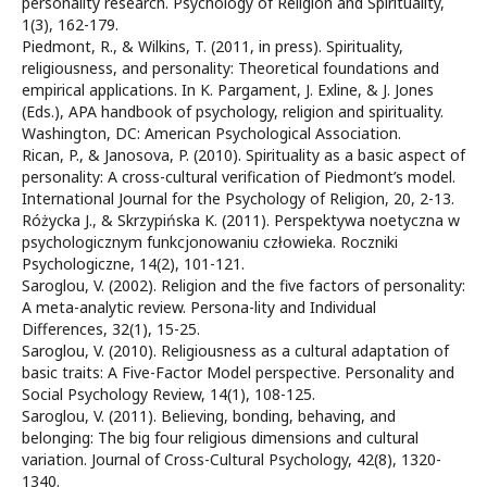
personality research. Psychology of Religion and Spirituality,
1(3), 162-179.
Piedmont, R., & Wilkins, T. (2011, in press). Spirituality,
religiousness, and personality: Theoretical foundations and
empirical applications. In K. Pargament, J. Exline, & J. Jones
(Eds.), APA handbook of psychology, religion and spirituality.
Washington, DC: American Psychological Association.
Rican, P., & Janosova, P. (2010). Spirituality as a basic aspect of
personality: A cross-cultural verification of Piedmont’s model.
International Journal for the Psychology of Religion, 20, 2-13.
Różycka J., & Skrzypińska K. (2011). Perspektywa noetyczna w
psychologicznym funkcjonowaniu człowieka. Roczniki
Psychologiczne, 14(2), 101-121.
Saroglou, V. (2002). Religion and the five factors of personality:
A meta-analytic review. Persona-lity and Individual
Differences, 32(1), 15-25.
Saroglou, V. (2010). Religiousness as a cultural adaptation of
basic traits: A Five-Factor Model perspective. Personality and
Social Psychology Review, 14(1), 108-125.
Saroglou, V. (2011). Believing, bonding, behaving, and
belonging: The big four religious dimensions and cultural
variation. Journal of Cross-Cultural Psychology, 42(8), 1320-
1340.