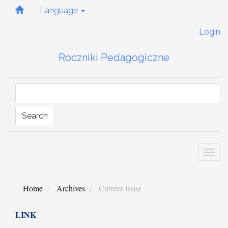
Quick
Language
jump
to
Login
page
content
Roczniki Pedagogiczne
Main
Navigation
Main
Content
Sidebar
Search
Togg
navi
Home
Archives
Current Issue
LINK