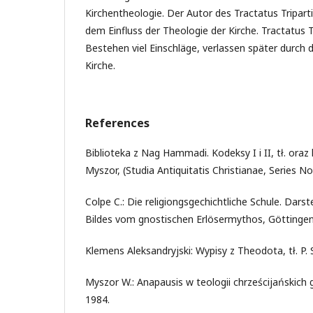
Kirchentheologie. Der Autor des Tractatus Triparti
dem Einfluss der Theologie der Kirche. Tractatus T
Bestehen viel Einschläge, verlassen später durch 
Kirche.
References
Biblioteka z Nag Hammadi. Kodeksy I i II, tł. or
Myszor, (Studia Antiquitatis Christianae, Series N
Colpe C.: Die religiongsgechichtliche Schule. Darste
Bildes vom gnostischen Erlösermythos, Göttingen
Klemens Aleksandryjski: Wypisy z Theodota, tł. P.
Myszor W.: Anapausis w teologii chrześcijańskic
1984.