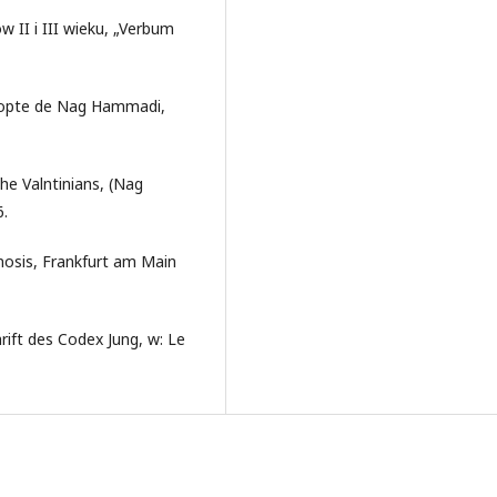
w II i III wieku, „Verbum
 copte de Nag Hammadi,
he Valntinians, (Nag
.
Gnosis, Frankfurt am Main
hrift des Codex Jung, w: Le