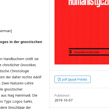
 German]
ogos in der gnostischen
en Handbüchern stellt sie
 christlicher Gnostiker,
ische Christologie
eint der daher rechte Adolf
pdf (Język Polski)
ls Zwei-Naturen-Lehre
le gnostischer
ex aus Nag Hammadi. Die
Published
2019-10-07
es Typs Logos-Sarks.
dere Einschläge der