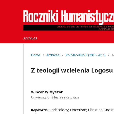
Archives
Home
/
Archives
/
Vol 58-59 No 3 (2010-2011)
/
A
Z teologii wcielenia Logosu
Wincenty Myszor
University of Silesia in Katowice
Christology; Docetism; Christian Gnost
Keywords: