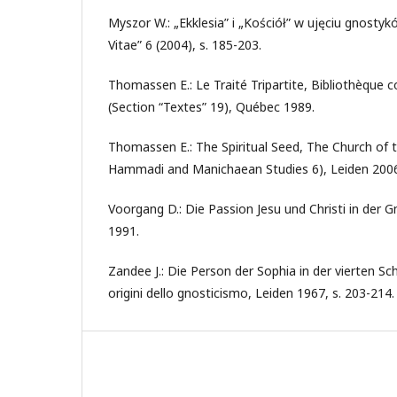
Myszor W.: „Ekklesia” i „Kościół” w ujęciu gnostykó
Vitae” 6 (2004), s. 185-203.
Thomassen E.: Le Traité Tripartite, Bibliothèque
(Section “Textes” 19), Québec 1989.
Thomassen E.: The Spiritual Seed, The Church of t
Hammadi and Manichaean Studies 6), Leiden 2006
Voorgang D.: Die Passion Jesu und Christi in der 
1991.
Zandee J.: Die Person der Sophia in der vierten Sc
origini dello gnosticismo, Leiden 1967, s. 203-214.