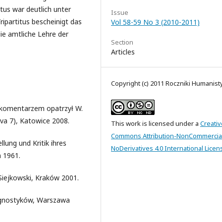
tus war deutlich unter
Issue
ripartitus bescheinigt das
Vol 58-59 No 3 (2010-2011)
die amtliche Lehre der
Section
Articles
Copyright (c) 2011 Roczniki Humanis
az komentarzem opatrzył W.
ova 7), Katowice 2008.
This work is licensed under a
Creativ
Commons Attribution-NonCommercia
llung und Kritik ihres
NoDerivatives 4.0 International Licen
 1961.
 Siejkowski, Kraków 2001.
h gnostyków, Warszawa