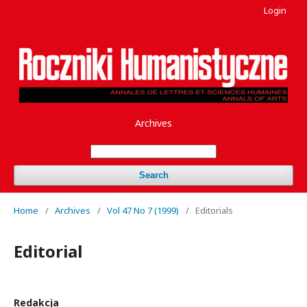
Login
Archives
Search
Home
/
Archives
/
Vol 47 No 7 (1999)
/
Editorials
Editorial
Redakcja