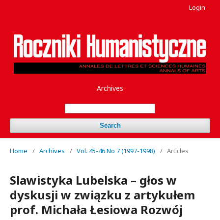
Login
Archives
Search
Home
/
Archives
/
Vol. 45-46 No 7 (1997-1998)
/
Articles
Slawistyka Lubelska – głos w
dyskusji w związku z artykułem
prof. Michała Łesiowa Rozwój