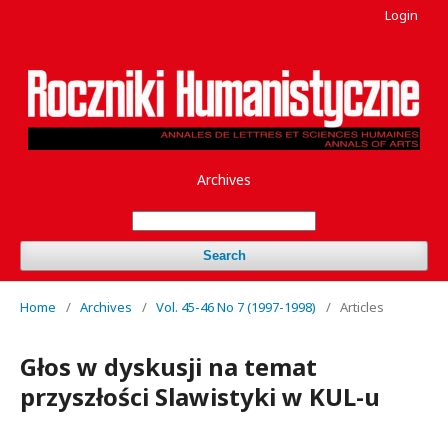
Login
Archives
Search
Home
/
Archives
/
Vol. 45-46 No 7 (1997-1998)
/
Articles
Głos w dyskusji na temat
przyszłości Slawistyki w KUL-u