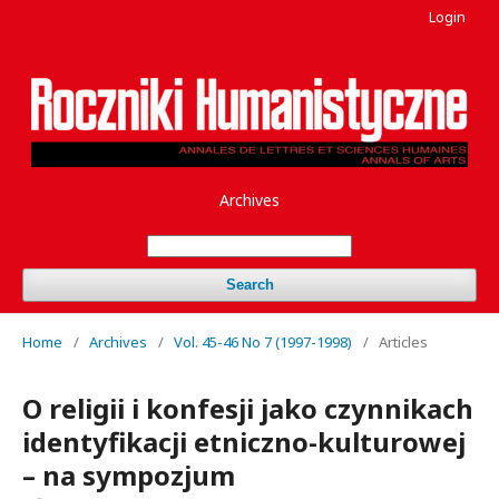
Login
Archives
Search
Home
/
Archives
/
Vol. 45-46 No 7 (1997-1998)
/
Articles
O religii i konfesji jako czynnikach
identyfikacji etniczno-kulturowej
– na sympozjum