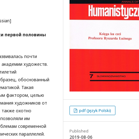
ssian]
си первой половины
азвивалась почти
й академии художеств.
тилетий
образец, обоснованный
ематикой. Такая
ым фактором, целью
имания художников от
и также охотно
pdf (Język Polski)
 позволяли им
облемам современной
Published
ических параллелей.
2019-08-06