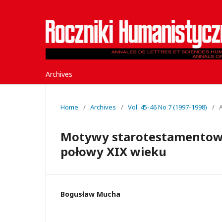
Archives
Home
/
Archives
/
Vol. 45-46 No 7 (1997-1998)
/
A
Motywy starotestamentowe
połowy XIX wieku
Bogusław Mucha