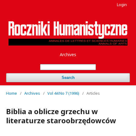
Login
Archives
Search
Home
/
Archives
/
Vol 44 No 7 (1996)
/
Articles
Biblia a oblicze grzechu w
literaturze staroobrzędowców