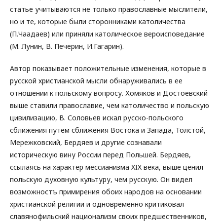
статье учитываются не только православные мыслители,
но и те, которые были сторонниками католичества
(П.Чаадаев) или приняли католическое вероисповедание
(М. Лунин, В. Печерин, И.Гагарин).
Автор показывает положительные изменения, которые в
русской христианской мысли обнаруживались в ее
отношении к польскому вопросу. Хомяков и Достоевский
выше ставили православие, чем католичество и польскую
цивилизацию, В. Соловьев искал русско-польского
сближения путем сближения Востока и Запада, Толстой,
Мережковский, Бердяев и другие сознавали
историческую вину России перед Польшей. Бердяев,
ссылаясь на характер мессианизма XIX века, выше ценил
польскую духовную культуру, чем русскую. Он видел
возможностъ примирения обоих народов на основании
христианской религии и одновременно критиковал
славянофильский национализм своих предшественников,