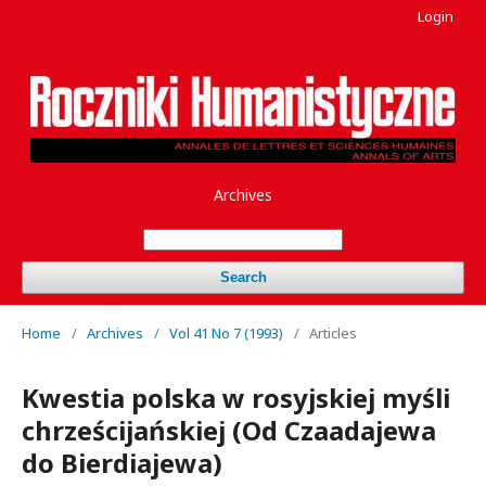
Login
Archives
Search
Home
/
Archives
/
Vol 41 No 7 (1993)
/
Articles
Kwestia polska w rosyjskiej myśli
chrześcijańskiej (Оd Czaadajewa
do Bierdiajewa)