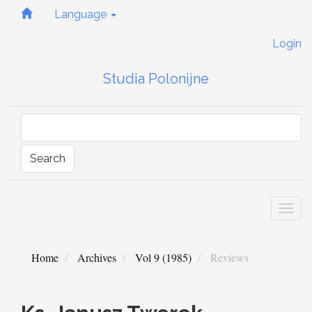
Quick
Language
jump
to
Login
page
content
Studia Polonijne
Main
Navigation
Main
Content
Sidebar
Search
Togg
navi
Home
Archives
Vol 9 (1985)
Reviews