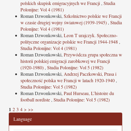
polskich skupisk emigracyjnych we Francji
,
Studia
Polonijne: Vol 4 (1981)
Roman Dzwonkowski,
Szkolnictwo polskie we Francji
w czasie drugiej wojny światowej (1939-1945)
,
Studia
Polonijne: Vol 4 (1981)
Roman Dzwonkowski,
Leon T urajczyk. Społeczno-
polityczne organizacje polskie we Francji 1944-1948
,
Studia Polonijne: Vol 4 (1981)
Roman Dzwonkowski,
Przywódcza grupa społeczna w
historii polskiej emigracji zarobkowej we Francji
(1920-1980)
,
Studia Polonijne: Vol 5 (1982)
Roman Dzwonkowski,
Andrzej Paczkowski, Prasa i
społeczność polska we Francji w latach 1920-1940
,
Studia Polonijne: Vol 5 (1982)
Roman Dzwonkowski,
Paul Hurseau, L’histoire du
football nordiste
,
Studia Polonijne: Vol 5 (1982)
1
2
3
4
>
>>
Language