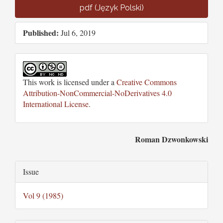
pdf (Język Polski)
Published:
Jul 6, 2019
This work is licensed under a
Creative Commons
Attribution-NonCommercial-NoDerivatives 4.0
International License
.
Main
Roman Dzwonkowski
Article
Article
Issue
Content
Details
Vol 9 (1985)