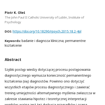
Piotr K. Oleś
The John Paul II Catholic University of Lublin, Institute of
Psychology
https://doi.org/10.18290/rpsych.2015.18.2-4pl
DOI:
badanie i diagnoza kliniczna; permanentne
Keywords:
kształcenie
Abstract
Szybki postęp wiedzy dotyczącej procesu postępowania
diagnostycznego wymusza konieczność permanentnego
kształcenia (się) diagnostów. Powinno ono dotyczyć
wszystkich etapów procesu diagnostycznego i zawierać
trening umiejętności alternatywnego myślenia zwłaszcza w
zakresie stawiania hipotez i teoretycznej interpretacji
wyników; ważna jest też dyskusja przypadków i ocena