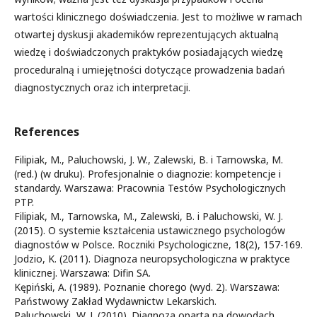
wartości klinicznego doświadczenia. Jest to możliwe w ramach
otwartej dyskusji akademików reprezentujących aktualną
wiedzę i doświadczonych praktyków posiadających wiedzę
proceduralną i umiejętności dotyczące prowadzenia badań
diagnostycznych oraz ich interpretacji.
References
Filipiak, M., Paluchowski, J. W., Zalewski, B. i Tarnowska, M.
(red.) (w druku). Profesjonalnie o diagnozie: kompetencje i
standardy. Warszawa: Pracownia Testów Psychologicznych
PTP.
Filipiak, M., Tarnowska, M., Zalewski, B. i Paluchowski, W. J.
(2015). O systemie kształcenia ustawicznego psychologów
diagnostów w Polsce. Roczniki Psychologiczne, 18(2), 157-169.
Jodzio, K. (2011). Diagnoza neuropsychologiczna w praktyce
klinicznej. Warszawa: Difin SA.
Kępiński, A. (1989). Poznanie chorego (wyd. 2). Warszawa:
Państwowy Zakład Wydawnictw Lekarskich.
Paluchowski, W. J. (2010). Diagnoza oparta na dowodach