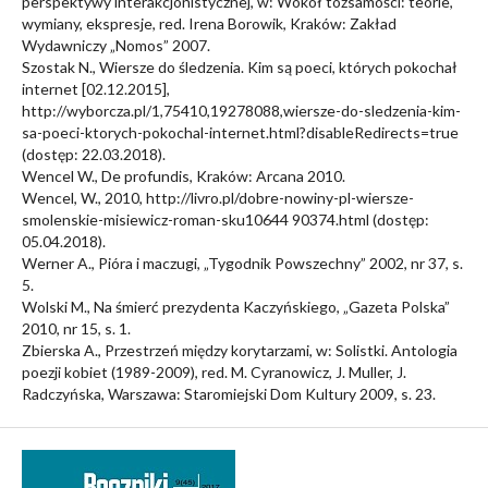
perspektywy interakcjonistycznej, w: Wokół tożsamości: teorie,
wymiany, ekspresje, red. Irena Borowik, Kraków: Zakład
Wydawniczy „Nomos” 2007.
Szostak N., Wiersze do śledzenia. Kim są poeci, których pokochał
internet [02.12.2015],
http://wyborcza.pl/1,75410,19278088,wiersze-do-sledzenia-kim-
sa-poeci-ktorych-pokochal-internet.html?disableRedirects=true
(dostęp: 22.03.2018).
Wencel W., De profundis, Kraków: Arcana 2010.
Wencel, W., 2010, http://livro.pl/dobre-nowiny-pl-wiersze-
smolenskie-misiewicz-roman-sku10644 90374.html (dostęp:
05.04.2018).
Werner A., Pióra i maczugi, „Tygodnik Powszechny” 2002, nr 37, s.
5.
Wolski M., Na śmierć prezydenta Kaczyńskiego, „Gazeta Polska”
2010, nr 15, s. 1.
Zbierska A., Przestrzeń między korytarzami, w: Solistki. Antologia
poezji kobiet (1989-2009), red. M. Cyranowicz, J. Muller, J.
Radczyńska, Warszawa: Staromiejski Dom Kultury 2009, s. 23.