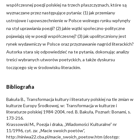
współczesnej poezji polskiej na trzech płaszczyznach, które są
wyznaczane przez następujące pytania: (1) jak przemiany
ustrojowe i upowszechnienie w Polsce wolnego rynku wpłynęły
na styl uprawiania poezji? (2) jakie wątki społeczno-polityczne
pojawiają się w poezji współczesnej? (3) jak upolityczniony jest
rynek wydawniczy w Polsce oraz przyznawanie nagród literackich?
Autorka stara się odpowiedzieć na te pytania, dokonując analizy
treści wybranych utworów poetyckich, a także dyskursu
toczącego się w środowisku literackim.
Bibliografia
Bakuła B., Transformacja kultury i literatury polskiej na tle zmian w
kulturze Europy Środkowej, w: Transformacja w kulturze i
literaturze polskiej 1984-2004, red. B. Bakuła, Poznań: Bonami, s.
173-216.
Krassowski M., Poezja i draka, „Wiadomości Kulturalne” nr
11/1996, cyt. za: „Macie swoich poetów”,
http://niniwa22.cba.pl/macie_swoich_poetow.htm (dostęp: