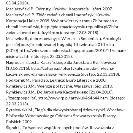
05.04.2018)..
Macierzyński P., Odrzuty, Kraków: Korporacja Ha!art 2007.
Macierzyński, P., Zbiór zadań z chemii i metafizyki, Kraków:
Korporacja Ha!art 2009. Wybór wierszy z tomu Zbiór zadań z
chemii i metafizyki, http://piotrmacierzynski.republika.pl/Zbior
zadanzchemiii metafizyki.htm (dostęp: 22.03.2018).
Misiewicz R., dobre-nowiny.pl, Wiersze o Smoleńsku. Antologia
polskiej poezji inspirowanej tragedią 10 kwietnia 2010 roku
[2010], http://wierszeosmolensku.blogspot.com/2010/11/roman-
misiewicz.html (dostęp: 22.03.2018).
Nagroda im. Lecha Kaczyńskiego dla Jarosława Rymkiewicza
[13.06.2016], http://culture.pl/ pl/artykul/nagroda-im-lecha-
kaczynskiego-dla-jaroslawa-rymkiewicza (dostęp: 22.03.2018).
Podgórnik M., Paradiso, Legnica: Biuro Literackie 2000.
Rymkiewicz J.M., Wiersze polityczne, Warszawa: Sic! 2010.
Rymkiewicz J.M., Do Jarosława Kaczyńskiego [21.04.2010],
„Rzeczpospolita”, http://www.rp.pl/ artykul/464644.html (dostęp:
22.03.2018).
Rytelewska M., Elegia dla niewyskrobanej dziewczynki, Wrocław:
Biblioteka Wrocławskiego Oddziału Stowarzyszenia Pisarzy
Polskich 2009.
Ślęzak I., Tożsamość współczesnych poetów. Rozważania z