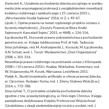
Kwiecień A., Ustalenie pochodzenia dziecka poczętego w wyniku
medycznie wspomaganej prokreacji z uwzględnieniem nowelizacji
kodeksu rodzinnego i opiekuńczego z 25 czerwca 2015 r.,
„Wrocławskie Studia Sądowe” 2016, nr 2, s. 49-67.
Lipski J., Opinia prawna na temat rządowego projektu ustawy o
leczeniu niepłodności, „Zeszyty Prawnicze Biura Analiz
Sejmowych Kancelarii Sejmu” 2015, nr 4(48), s. 126-156.
Łączkowska M., Stosunek prawny pokrewieństwa a pochodzenie
genetyczne, w: Księga Jubileuszowa Prof. dr hab. Tadeusza
Smyczyńskiego, red. M. Andrzejewski, L. Kociucki, M. Łączkowska,
A.N. Schulz, wyd. I, Toruń: Wydawnictwo „Dom Organizatora”
2008, s. 301-316.
Nowelizacja prawa rodzinnego na podstawie ustaw z 6 listopada
2008 r. i 10 czerwca 2010 r. Analiza. Wykładnia. Komentarz, red.
W. Stojanowska, M. Kosek, Warszawa: LexisNexis 2011.
Pielak A., Skutki inseminatio artificialis w sferze prawnej dziecka,
w: Ojcostwo. Rodzaje i formy, red. J. Zimny, Stalowa Wola [b.w.]
2014, s. 773-788.
Smyczyński T., O potrzebie ustalenia pochodzenia dziecka
zgodnie z tzw. prawdą biologiczną, w: Finis legis Christus. Księga
pamiątkowa dedykowana Księdzu Profesorowi Wojciechowi
Góralskiemu z okazji siedemdziesiątej rocznicy urodzin, red. J.