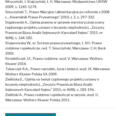
Wroceński, J. Krajczyński, t. II, Warszawa: Wydawnictwo UKSW
2009, s. 1265-1274.
Smyczyński T., Prawo filiacyjne i alimentacyjne po reformie z 2008
r., „Kwartalnik Prawa Prywatnego” 2010, z. 2, s. 297-332.
Stępkowski A., Opinia prawna w sprawie merytorycznej oceny
rządowego projektu ustawy o leczeniu niepłodności, „Zeszyty
Prawnicze Biura Analiz Sejmowych Kancelarii Sejmu” 2015, nr
4(48), s. 164-182.
Stojanowska W., w: System prawa prywatnego, t. XII: Prawo
rodzinne i opiekuńcze, red. T. Smyczyński, Warszawa: C.H. Beck
2003.
Strzebińczyk J.F., Prawo rodzinne, wyd. V, Warszawa: Wolters
Kluwer 2016.
Tokarczyk R.A., Prawo narodzin, życia i śmierci, wyd. IX, Warszawa:
Wolters Kluwer Polska SA 2009.
Zielińska E., Opinia na temat rządowego projektu ustawy o
leczeniu niepłodności, „Zeszyty Prawnicze Biura Analiz
Sejmowych Kancelarii Sejmu” 2015, nr 4(48), s. 183-196.
Zieliński A., Prawo rodzinne i opiekuńcze w zarysie, wyd. II,
Warszawa: Wolters Kluwer Polska 2011.