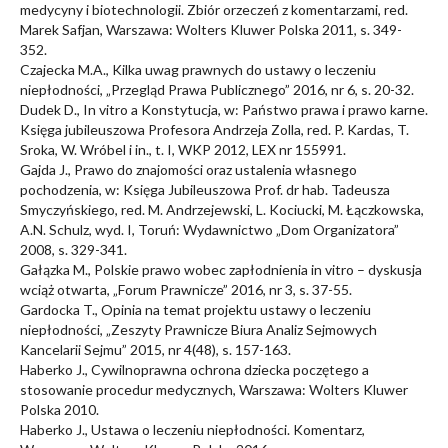
medycyny i biotechnologii. Zbiór orzeczeń z komentarzami, red.
Marek Safjan, Warszawa: Wolters Kluwer Polska 2011, s. 349-
352.
Czajecka M.A., Kilka uwag prawnych do ustawy o leczeniu
niepłodności, „Przegląd Prawa Publicznego” 2016, nr 6, s. 20-32.
Dudek D., In vitro a Konstytucja, w: Państwo prawa i prawo karne.
Księga jubileuszowa Profesora Andrzeja Zolla, red. P. Kardas, T.
Sroka, W. Wróbel i in., t. I, WKP 2012, LEX nr 155991.
Gajda J., Prawo do znajomości oraz ustalenia własnego
pochodzenia, w: Księga Jubileuszowa Prof. dr hab. Tadeusza
Smyczyńskiego, red. M. Andrzejewski, L. Kociucki, M. Łączkowska,
A.N. Schulz, wyd. I, Toruń: Wydawnictwo „Dom Organizatora”
2008, s. 329-341.
Gałązka M., Polskie prawo wobec zapłodnienia in vitro – dyskusja
wciąż otwarta, „Forum Prawnicze” 2016, nr 3, s. 37-55.
Gardocka T., Opinia na temat projektu ustawy o leczeniu
niepłodności, „Zeszyty Prawnicze Biura Analiz Sejmowych
Kancelarii Sejmu” 2015, nr 4(48), s. 157-163.
Haberko J., Cywilnoprawna ochrona dziecka poczętego a
stosowanie procedur medycznych, Warszawa: Wolters Kluwer
Polska 2010.
Haberko J., Ustawa o leczeniu niepłodności. Komentarz,