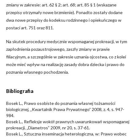
zmiany w zakresie: art. 62 § 2; art. 68; art. 85 § 1 (wskazane
przepisy otrzymały nowe brzmienie). Ponadto zostały dodane
dwa nowe przepisy do kodeksu rodzinnego i opiekuńczego w
postaci art. 751 oraz 811.
Na skutek procedury medycznie wspomaganej prokreacji, w tym
zapłodnienia pozaustrojowego, zaszły zmiany w prawie
filiacyjnym, a szczególnie w zakresie uznania ojcostwa, co z kolei
może mieć wpływ na realizację zasady dobra dziecka i prawo do
poznania własnego pochodzenia.
Bibliografia
Bosek L., Prawo osobiste do poznania własnej tożsamości
biologicznej, „Kwartalnik Prawa Prywatnego” 2008, z. 4, s. 947-
984.
Bosek L., Refleksje wokół prawnych uwarunkowań wspomaganej
prokreacji, „Diametros” 2009, nr 20, s. 37-61.
Bosek L., Sztuczna inseminacja heterologiczna, w: Prawo wobec