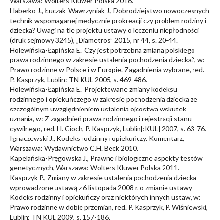
Warszawa: Wolters Kluwer Polska 2016.
Haberko J., Łuczak-Wawrzyniak J., Dobrodziejstwo nowoczesnych
technik wspomaganej medycznie prokreacji czy problem rodziny i
dziecka? Uwagi na tle projektu ustawy o leczeniu niepłodności
(druk sejmowy 3245), „Diametros” 2015, nr 44, s. 20-44.
Holewińska-Łapińska E., Czy jest potrzebna zmiana polskiego
prawa rodzinnego w zakresie ustalenia pochodzenia dziecka?, w:
Prawo rodzinne w Polsce i w Europie. Zagadnienia wybrane, red.
P. Kasprzyk, Lublin: TN KUL 2005, s. 469-486.
Holewińska-Łapińska E., Projektowane zmiany kodeksu
rodzinnego i opiekuńczego w zakresie pochodzenia dziecka ze
szczególnym uwzględnieniem ustalenia ojcostwa wskutek
uznania, w: Z zagadnień prawa rodzinnego i rejestracji stanu
cywilnego, red. H. Cioch, P. Kasprzyk, Lublin[:KUL] 2007, s. 63-76.
Ignaczewski J., Kodeks rodzinny i opiekuńczy. Komentarz,
Warszawa: Wydawnictwo C.H. Beck 2010.
Kapelańska-Pręgowska J., Prawne i biologiczne aspekty testów
genetycznych, Warszawa: Wolters Kluwer Polska 2011.
Kasprzyk P., Zmiany w zakresie ustalenia pochodzenia dziecka
wprowadzone ustawą z 6 listopada 2008 r. o zmianie ustawy –
Kodeks rodzinny i opiekuńczy oraz niektórych innych ustaw, w:
Prawo rodzinne w dobie przemian, red. P. Kasprzyk, P. Wiśniewski,
Lublin: TN KUL 2009, s. 157-186.