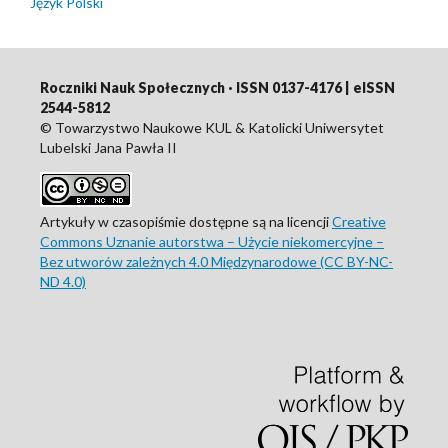
Język Polski
Roczniki Nauk Społecznych · ISSN 0137-4176 | eISSN
2544-5812
© Towarzystwo Naukowe KUL & Katolicki Uniwersytet
Lubelski Jana Pawła II
Artykuły w czasopiśmie dostępne są na licencji
Creative
Commons Uznanie autorstwa – Użycie niekomercyjne –
Bez utworów zależnych 4.0 Międzynarodowe (CC BY-NC-
ND 4.0)