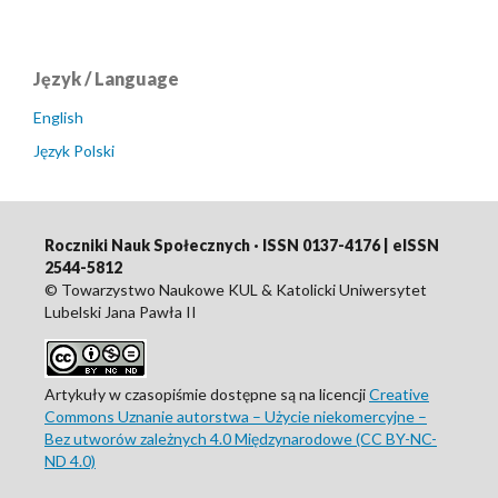
Język / Language
English
Język Polski
Roczniki Nauk Społecznych · ISSN 0137-4176 | eISSN
2544-5812
© Towarzystwo Naukowe KUL & Katolicki Uniwersytet
Lubelski Jana Pawła II
Artykuły w czasopiśmie dostępne są na licencji
Creative
Commons Uznanie autorstwa – Użycie niekomercyjne –
Bez utworów zależnych 4.0 Międzynarodowe (CC BY-NC-
ND 4.0)