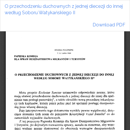
Return
O przechodzeniu duchownych z jednej diecezji do innej
to
według Soboru Watykańskiego II
Article
Details
Download
Download PDF