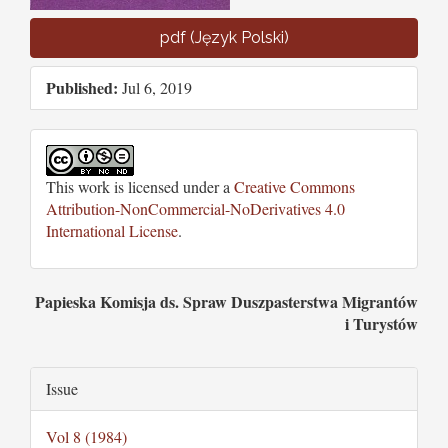
pdf (Język Polski)
Published:
Jul 6, 2019
This work is licensed under a
Creative Commons
Attribution-NonCommercial-NoDerivatives 4.0
International License
.
Main
Papieska Komisja ds. Spraw Duszpasterstwa Migrantów
i Turystów
Article
Content
Article
Issue
Details
Vol 8 (1984)