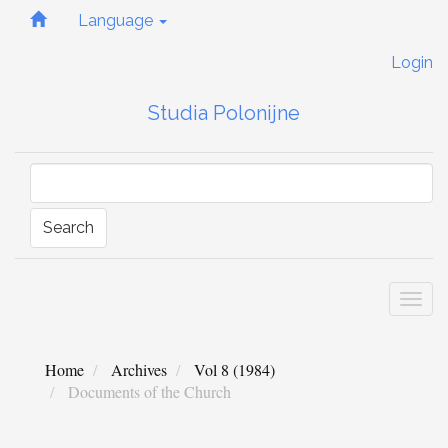
Quick
Language
jump
to
Login
page
content
Studia Polonijne
Main
Navigation
Main
Content
Sidebar
Search
Togg
navi
Home
Archives
Vol 8 (1984)
Documents of the Church