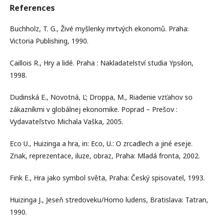
References
Buchholz, T. G., Živé myšlenky mrtvých ekonomů. Praha:
Victoria Publishing, 1990.
Caillois R., Hry a lidé. Praha : Nakladatelství studia Ypsilon,
1998.
Dudinská E., Novotná, Ľ; Droppa, M., Riadenie vzťahov so
zákazníkmi v globálnej ekonomike. Poprad – Prešov :
Vydavateľstvo Michala Vaška, 2005.
Eco U., Huizinga a hra, in: Eco, U.: O zrcadlech a jiné eseje.
Znak, reprezentace, iluze, obraz, Praha: Mladá fronta, 2002.
Fink E., Hra jako symbol světa, Praha: Český spisovatel, 1993.
Huizinga J., Jeseň stredoveku/Homo ludens, Bratislava: Tatran,
1990.