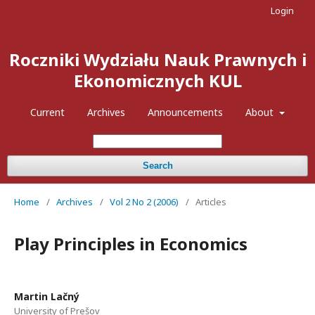
Login
Roczniki Wydziału Nauk Prawnych i
Ekonomicznych KUL
Current
Archives
Announcements
About
Search
Home
/
Archives
/
Vol 2 No 2 (2006)
/
Articles
Play Principles in Economics
Martin Lačný
University of Prešov