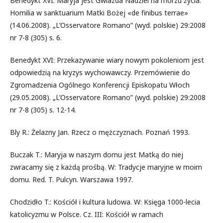
Benedykt XVI: Maryja jest Gwiazda Nadziei na morzu życia.
Homilia w sanktuarium Matki Bożej «de finibus terrae»
(14.06.2008). „L’Osservatore Romano” (wyd. polskie) 29:2008
nr 7-8 (305) s. 6.
Benedykt XVI: Przekazywanie wiary nowym pokoleniom jest
odpowiedzią na kryzys wychowawczy. Przemówienie do
Zgromadzenia Ogólnego Konferencji Episkopatu Włoch
(29.05.2008). „L’Osservatore Romano” (wyd. polskie) 29:2008
nr 7-8 (305) s. 12-14.
Bly R.: Żelazny Jan. Rzecz o mężczyznach. Poznań 1993.
Buczak T.: Maryja w naszym domu jest Matką do niej
zwracamy się z każdą prośbą. W: Tradycje maryjne w moim
domu. Red. T. Pulcyn. Warszawa 1997.
Chodzidło T.: Kościół i kultura ludowa. W: Księga 1000-lecia
katolicyzmu w Polsce. Cz. III: Kościół w ramach