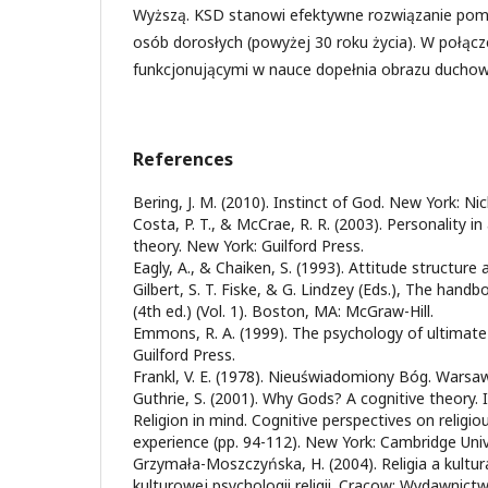
Wyższą. KSD stanowi efektywne rozwiązanie pom
osób dorosłych (powyżej 30 roku życia). W połąc
funkcjonującymi w nauce dopełnia obrazu ducho
References
Bering, J. M. (2010). Instinct of God. New York: Ni
Costa, P. T., & McCrae, R. R. (2003). Personality in
theory. New York: Guilford Press.
Eagly, A., & Chaiken, S. (1993). Attitude structure a
Gilbert, S. T. Fiske, & G. Lindzey (Eds.), The hand
(4th ed.) (Vol. 1). Boston, MA: McGraw-Hill.
Emmons, R. A. (1999). The psychology of ultimate
Guilford Press.
Frankl, V. E. (1978). Nieuświadomiony Bóg. Warsaw
Guthrie, S. (2001). Why Gods? A cognitive theory. I
Religion in mind. Cognitive perspectives on religious
experience (pp. 94-112). New York: Cambridge Univ
Grzymała-Moszczyńska, H. (2004). Religia a kultu
kulturowej psychologii religii. Cracow: Wydawnic