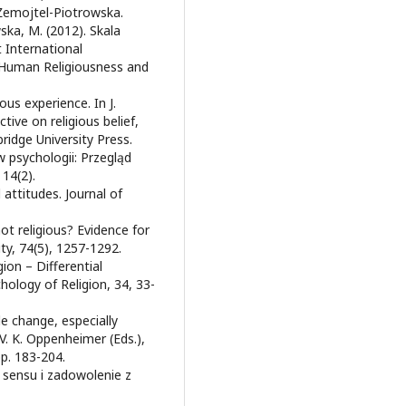
 Żemojtel-Piotrowska.
ska, M. (2012). Skala
 International
f Human Religiousness and
ous experience. In J.
tive on religious belief,
ridge University Press.
w psychologii: Przegląd
 14(2).
 attitudes. Journal of
not religious? Evidence for
ty, 74(5), 1257-1292.
gion – Differential
chology of Religion, 34, 33-
de change, especially
 V. K. Oppenheimer (Eds.),
p. 183-204.
e sensu i zadowolenie z