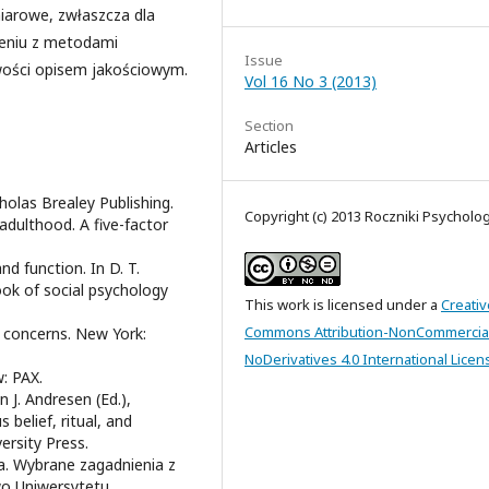
iarowe, zwłaszcza dla
zeniu z metodami
Issue
wości opisem jakościowym.
Vol 16 No 3 (2013)
Section
Articles
cholas Brealey Publishing.
Copyright (c) 2013 Roczniki Psycholo
 adulthood. A five-factor
nd function. In D. T.
book of social psychology
This work is licensed under a
Creativ
Commons Attribution-NonCommercia
 concerns. New York:
NoDerivatives 4.0 International Licen
: PAX.
n J. Andresen (Ed.),
 belief, ritual, and
ersity Press.
ra. Wybrane zagadnienia z
two Uniwersytetu