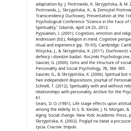
adaptation by: J. Piotrowski, K. Skrzypińska, & M.
Piotrowski, J., Skrzypińska, K., & Żemojtel-Piotrow
Transcendencji Duchowej. Presentation at the 1st
Psychological Conference “Science in the Face o
Spirituality,” Gdańsk, April 24-25, 2012.
Pyysiäinen, I. (2001). Cognition, emotion and religi
Andressen (Ed.), Religion in mind. Cognitive perspec
ritual and experience (pp. 70-93). Cambridge: Camb
Różycka, J., & Skrzypińska, K. (2011). Duchowość 
definicji i dziedzin badań. Roczniki Psychologiczne,
Saucier, G. (2000). Isms and the structure of social
Personality and Social Psychology, 78, 366-385.
Saucier, G., & Skrzypińska, K. (2006). Spiritual but 
two independent dispositions. Journal of Personali
Schnell, T. (2012). Spirituality with and without reli
relationships with personality. Archive for the Psy
61.
Sears, D. O. (1981). Life stage effects upon attitu
among the elderly. In S. B. Kiesler, J. N. Morgan, &
Aging: Social change. New York: Academic Press, p
Skrzypińska, K. (2002). Pogląd na świat a poczuci
życia. Cracow: Impuls.