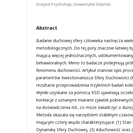
Instytut Psychologii, Uniwersytet Gdański
Abstract
Badanie duchowej sfery człowieka nastręcza wie
metodologicznych. Do tej pory znacznie łatwiej by
mającą więcej jednoznacznych, udokumentowan
behawioralnych. Mimo to badacze podejmują pró
fenomenu duchowości. Artykuł stanowi opis proc
parametrów Kwestionariusza Sfery Duchowości (
rezultacie przeprowadzenia trzyletnich badań kobi
Wyniki uzyskane za pomocą KSD ujawniają oczek
korelacje z uznanymi miarami zjawisk pokrewnych –
na doświadczenia itd., co może świadczyć o dużej 
Metoda okazała się narzędziem stabilnym czasow
mającym cztery wiązki charakteryzujące: (1) Stan 
Dynamikę Sfery Duchowej, (3) Aduchowość oraz (4)