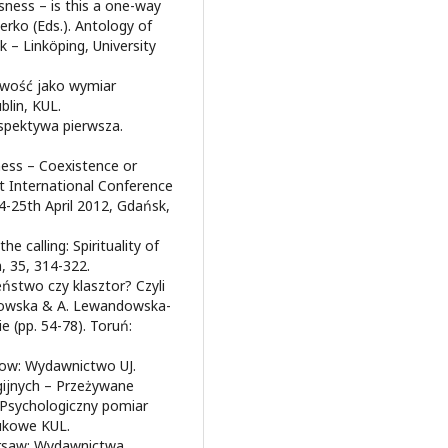
usness – is this a one-way
Żerko (Eds.). Antology of
k – Linköping, University
owość jako wymiar
blin, KUL.
rspektywa pierwsza.
sness – Coexistence or
st International Conference
24-25th April 2012, Gdańsk,
he calling: Spirituality of
, 35, 314-322.
ństwo czy klasztor? Czyli
stowska & A. Lewandowska-
e (pp. 54-78). Toruń:
cow: Wydawnictwo UJ.
eligijnych – Przeżywane
, Psychologiczny pomiar
aukowe KUL.
arsaw: Wydawnictwa