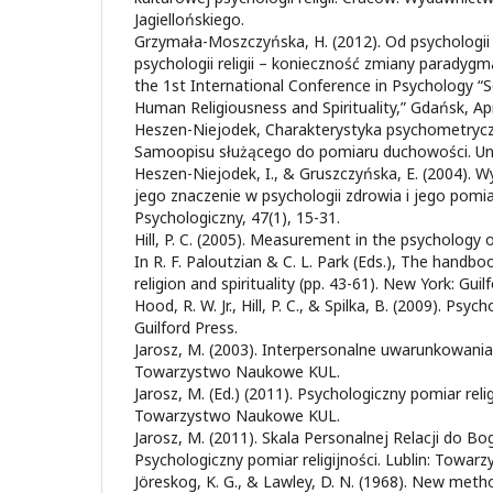
Jagiellońskiego.
Grzymała-Moszczyńska, H. (2012). Od psychologii r
psychologii religii – konieczność zmiany paradygma
the 1st International Conference in Psychology “S
Human Religiousness and Spirituality,” Gdańsk, Apr
Heszen-Niejodek, Charakterystyka psychometryc
Samoopisu służącego do pomiaru duchowości. Unp
Heszen-Niejodek, I., & Gruszczyńska, E. (2004). 
jego znaczenie w psychologii zdrowia i jego pomia
Psychologiczny, 47(1), 15-31.
Hill, P. C. (2005). Measurement in the psychology of 
In R. F. Paloutzian & C. L. Park (Eds.), The handb
religion and spirituality (pp. 43-61). New York: Guilf
Hood, R. W. Jr., Hill, P. C., & Spilka, B. (2009). Psy
Guilford Press.
Jarosz, M. (2003). Interpersonalne uwarunkowania re
Towarzystwo Naukowe KUL.
Jarosz, M. (Ed.) (2011). Psychologiczny pomiar religi
Towarzystwo Naukowe KUL.
Jarosz, M. (2011). Skala Personalnej Relacji do Boga
Psychologiczny pomiar religijności. Lublin: Towa
Jöreskog, K. G., & Lawley, D. N. (1968). New met