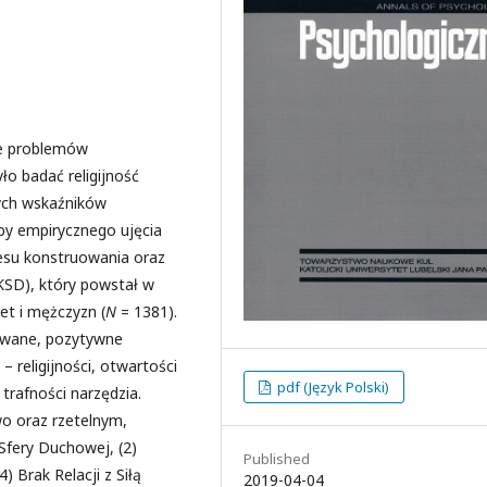
le problemów
ło badać religijność
ych wskaźników
by empirycznego ujęcia
esu konstruowania oraz
KSD), który powstał w
et i mężczyzn (
N
= 1381).
iwane, pozytywne
 religijności, otwartości
pdf (Język Polski)
trafności narzędzia.
o oraz rzetelnym,
Sfery Duchowej, (2)
Published
 Brak Relacji z Siłą
2019-04-04