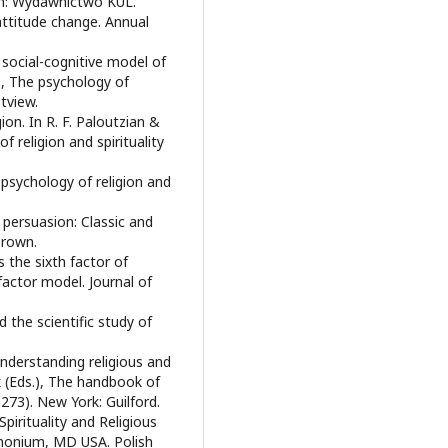
blin: Wydawnictwo KUL.
 attitude change. Annual
 social-cognitive model of
.), The psychology of
tview.
ion. In R. F. Paloutzian &
f religion and spirituality
 psychology of religion and
d persuasion: Classic and
Brown.
s the sixth factor of
factor model. Journal of
 the scientific study of
understanding religious and
rk (Eds.), The handbook of
-273). New York: Guilford.
pirituality and Religious
imonium, MD USA. Polish