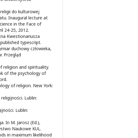
eligii do kulturowej
tu. Inaugural lecture at
cience in the Face of
il 24-25, 2012.
zna Kwestionariusza
ublished typescript.
Wymiar duchowy człowieka,
r. Przegląd
religion and spirituality.
ook of the psychology of
ord.
chology of religion. New York:
ligijności. Lublin:
jności. Lublin:
. In M. Jarosz (Ed.),
rzystwo Naukowe KUL.
hods in maximum likelihood