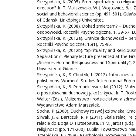
Skrzypińska, K. (2005). From spirituality to religio
direction? In T. Maliszewski, W. J. Wojtowicz, & J. 
social and behavioral science (pp. 491-501). Gdańs
of Gdańsk, Linköpings Universitet.
Skrzypińska, K. (2008). Dokąd zmierzam? – Duch
osobowości. Roczniki Psychologiczne, 1, 39-57, Lu
Skrzypińska, K. (2012a). Granice duchowości – pe
Roczniki Psychologiczne, 15(1), 75-96.
Skrzypińska, K. (2012b). “Spirituality and Religiou
Separation?” Plenary lecture presented at the Fir
„Science, Human Religiousness and Spirituality”, 
University of Gdańsk.
Skrzypińska, K., & Chudzik, I. (2012). Intricacies of t
polish nuns. Women’s Studies International Forum
Skrzypińska, K., & Romankiewicz, M. (2012). Małże
o poszukiwaniu duchowej jakości życia. In T. Ro
Walter (Eds.), Małżeństwo i rodzicielstwo a zdrowi
Wydawnictwo Adam Marszałek.
Socha, P. (2000). Duchowy rozwój człowieka. Cra
Śliwak, J., & Bartczuk, R. P. (2011). Skala relacji r
relacje do Boga D. Hutsebauta. In M. Jarosz (Ed.)
religijności (pp. 171-200). Lublin: Towarzystwo N
Trzebińska, E. (2008). Psychologia pozytywna. W