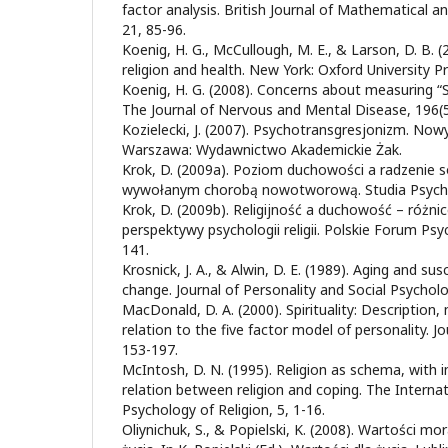
factor analysis. British Journal of Mathematical an
21, 85-96.
Koenig, H. G., McCullough, M. E., & Larson, D. B. 
religion and health. New York: Oxford University Pr
Koenig, H. G. (2008). Concerns about measuring “Spi
The Journal of Nervous and Mental Disease, 196(5
Kozielecki, J. (2007). Psychotransgresjonizm. Nowy
Warszawa: Wydawnictwo Akademickie Żak.
Krok, D. (2009a). Poziom duchowości a radzenie 
wywołanym chorobą nowotworową. Studia Psychol
Krok, D. (2009b). Religijność a duchowość – różni
perspektywy psychologii religii. Polskie Forum Psy
141.
Krosnick, J. A., & Alwin, D. E. (1989). Aging and sus
change. Journal of Personality and Social Psycholo
MacDonald, D. A. (2000). Spirituality: Descriptio
relation to the five factor model of personality. Jo
153-197.
McIntosh, D. N. (1995). Religion as schema, with i
relation between religion and coping. The Internat
Psychology of Religion, 5, 1-16.
Oliynichuk, S., & Popielski, K. (2008). Wartości m