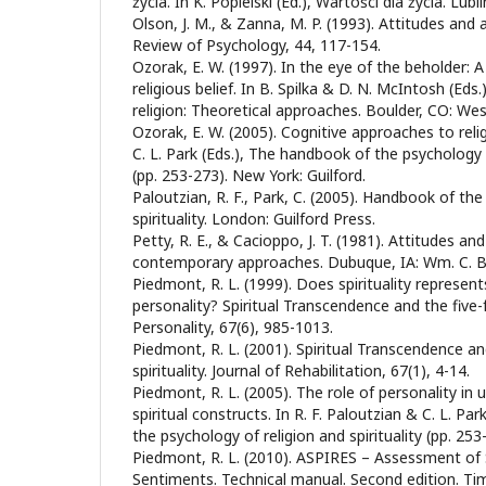
życia. In K. Popielski (Ed.), Wartości dla życia. Lu
Olson, J. M., & Zanna, M. P. (1993). Attitudes and
Review of Psychology, 44, 117-154.
Ozorak, E. W. (1997). In the eye of the beholder: A
religious belief. In B. Spilka & D. N. McIntosh (Eds
religion: Theoretical approaches. Boulder, CO: Wes
Ozorak, E. W. (2005). Cognitive approaches to relig
C. L. Park (Eds.), The handbook of the psychology o
(pp. 253-273). New York: Guilford.
Paloutzian, R. F., Park, C. (2005). Handbook of the
spirituality. London: Guilford Press.
Petty, R. E., & Cacioppo, J. T. (1981). Attitudes an
contemporary approaches. Dubuque, IA: Wm. C. 
Piedmont, R. L. (1999). Does spirituality represent
personality? Spiritual Transcendence and the five-
Personality, 67(6), 985-1013.
Piedmont, R. L. (2001). Spiritual Transcendence and
spirituality. Journal of Rehabilitation, 67(1), 4-14.
Piedmont, R. L. (2005). The role of personality in 
spiritual constructs. In R. F. Paloutzian & C. L. Pa
the psychology of religion and spirituality (pp. 253
Piedmont, R. L. (2010). ASPIRES – Assessment of S
Sentiments. Technical manual. Second edition. T