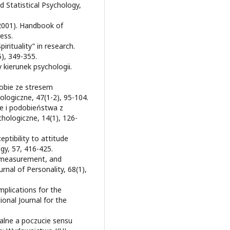
d Statistical Psychology,
(2001). Handbook of
ess.
rituality” in research.
), 349-355.
 kierunek psychologii.
sobie ze stresem
ogiczne, 47(1-2), 95-104.
ce i podobieństwa z
chologiczne, 14(1), 126-
ceptibility to attitude
gy, 57, 416-425.
n, measurement, and
urnal of Personality, 68(1),
mplications for the
ional Journal for the
oralne a poczucie sensu