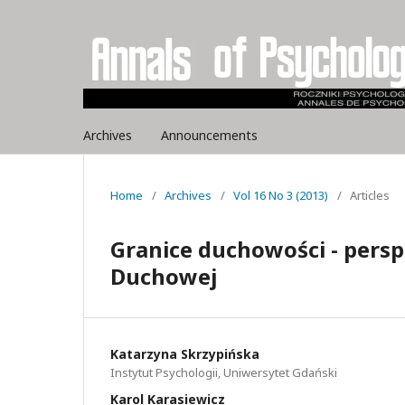
Archives
Announcements
Home
/
Archives
/
Vol 16 No 3 (2013)
/
Articles
Granice duchowości - persp
Duchowej
Katarzyna Skrzypińska
Instytut Psychologii, Uniwersytet Gdański
Karol Karasiewicz