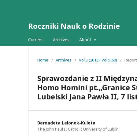
Roczniki Nauk o Rodzinie
Current
Archives
About
Home
/
Archives
/
Vol 5 (2013): Vol 5(60)
/
Repor
Sprawozdanie z II Międzyn
Homo Homini pt.„Granice S
Lubelski Jana Pawła II, 7 l
Bernadeta Lelonek-Kuleta
The John Paul II Catholic University of Lublin