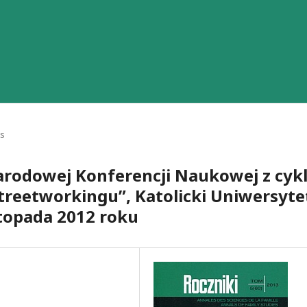
ts
arodowej Konferencji Naukowej z cyk
treetworkingu”, Katolicki Uniwersyte
istopada 2012 roku