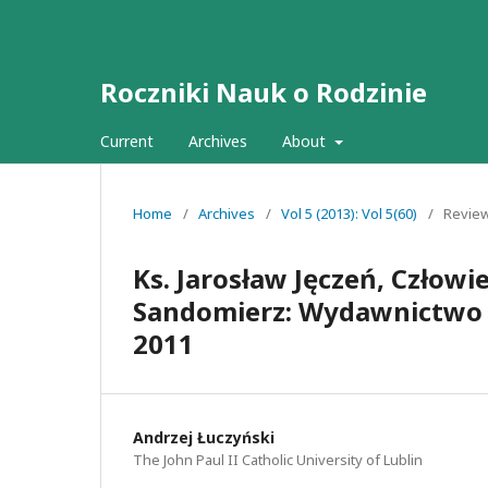
Roczniki Nauk o Rodzinie
Current
Archives
About
Home
/
Archives
/
Vol 5 (2013): Vol 5(60)
/
Revie
Ks. Jarosław Jęczeń, Człowi
Sandomierz: Wydawnictwo D
2011
Andrzej Łuczyński
The John Paul II Catholic University of Lublin