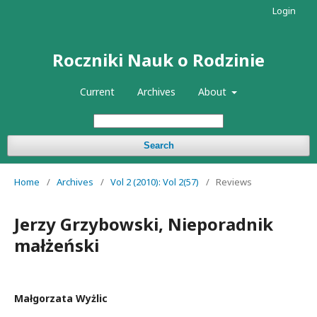
Login
Roczniki Nauk o Rodzinie
Current
Archives
About
Search
Home
/
Archives
/
Vol 2 (2010): Vol 2(57)
/
Reviews
Jerzy Grzybowski, Nieporadnik
małżeński
Małgorzata Wyżlic