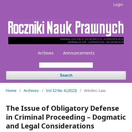
Login
Archives
Announcements
Search
Home
/
Archives
/
Vol 32 No 4 (2022)
/
Articles: Law
The Issue of Obligatory Defense
in Criminal Proceeding – Dogmatic
and Legal Considerations