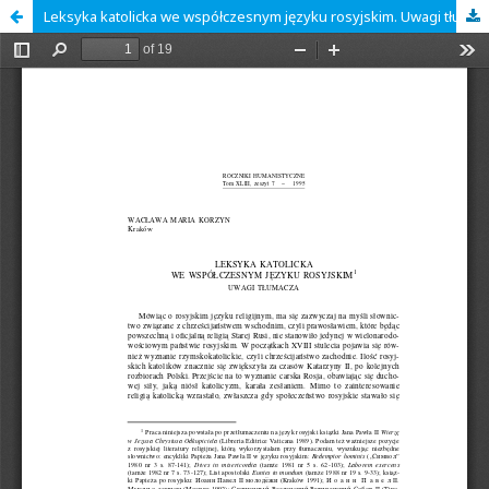
Leksyka katolicka we współczesnym języku rosyjskim. Uwagi tłumacza