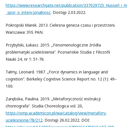
https://www.researchgate.net/publication/337029725_Husserl_i_H
_spor_o_intencjonalnosc
. Dostęp 2.03.2022.
Pokropski Marek. 2013. Cielesna geneza czasu i przestrzeni.
Warszawa: IFiS PAN.
Przybylski, Łukasz. 2015. „Fenomenologiczne źródła
problematyki ucieleśnienia”. Poznańskie Studia z Filozofii
Nauki 24, nr 1: 51-76.
Talmy, Leonard. 1987. „Force dynamics in language and
cognition”. Berkeley Cognitive Science Report no. 12 (1): 49–
100.
Zarębska, Paulina. 2019. „Metaforyczność instrukcji
choreografa”. Studia Choreologica vol. 20,
https://omp.academicon.pl/wa/catalog/view/metafory-
ucielesnione/78/212
. Dostęp 26.02.2022. DOI: