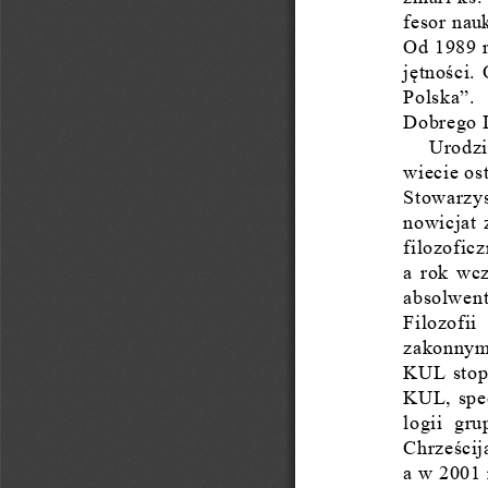
fesor nau
Od 1989 r
jętności.
Polska”.
Dobrego I
Urodzi
wiecie os
Stowarzys
nowicjat 
filozofi
a rok wcz
absolwen
Filozofii
zakonnym
KUL stopi
KUL, spec
logii  gru
Chrześcij
a w 2001