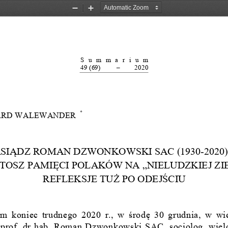
Zoom
Zoom
Out
In
Summarium
49 (69)         –        2020
 *
ARD WALEWANDER 
SIĄDZ ROMAN DZWONKOWS
KI SAC (1930-2020)
TOSZ PAMIĘCI POLAKÓW NA „NIELUDZKIEJ ZIE
REFLEKSJE TUŻ PO ODEJŚCIU
m koniec trudnego 2020 r., w środę 30 grudnia, w wi
 prof. dr hab. Roman Dzwonkowski SAC, socjolog, wiel