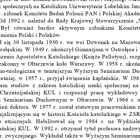
k społecznych na Katolickim Uniwersytecie Lubelskim Ja
n
. członek Komitetu Badań Polonii PAN i Polskiej Akad
 Od 1992 r. należał do Rady Krajowej Stowarzyszenia 
  Był  również  bardzo  aktywnym  członkiem  Komitet
mienia Polski i Polaków. 
ł się 30 listopada 1930 r. we wsi Dzwonek na Mazows
trołęckim. W 1949 r. ukończył Gimnazjum w Ostrołęce i 
zeniu Apostolstwa Katolickiego (Księża Pallotyni), roz
p
zakonny w Ołtarzewie koł
o Warszawy. W 1958 r. ukońc
czno-teologiczne w tamtejszym Wyższym Seminarium D
eśniej, w 1957 r., przyjął święcenia kapłańskie. W 196
tem studiów z zakresu k
atolickiej nauki społecznej n
  Chrześcijańskiej  KUL  i  rozpoczął  pracę  wykładowcy 
 Seminarium Duchownym w Ołtarzewie. W 1966 r. u
eń doktora. W 1977 r. został etatowym pracownikiem 
jalizującym się w historii Kościoła katolickiego w ZSR
p  etnicznych.  Habilitował  się  w  1984  r.  na  Wydziale
ańskiej KUL. W 1992 r. otrzymał tytuł profesora nadzw
 r. zwyczajnego. Wykładał także w Wyższym Seminariu