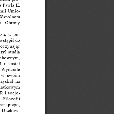
a Pawła II. 
em
ii Umie-
„W
spólnota 
u  Obrony 
zu, w 
po-
wstąpił do 
oczynając 
zył
 studia 
uchow
nym, 
1 r. został 
a W
ydziale 
 w  s
woim 
zyskał n
a 
nau
kowym 
R i socjo-
  Fi
lozofii 
y
czajnego, 
m Du
chow-