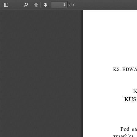
of 8
Toggle
Find
Previous
Next
Sidebar
KS. EDW
K
KUS
Pod sa
zmarł ks.