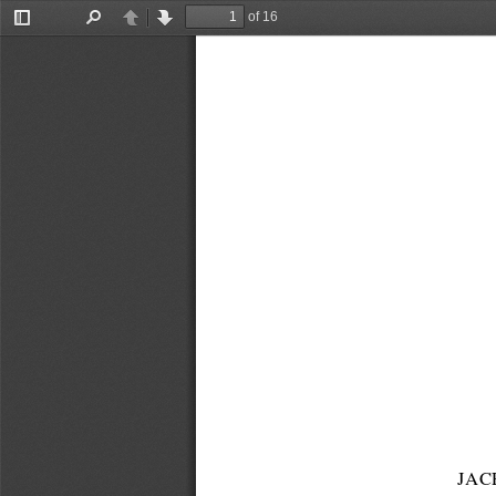
of 16
Toggle
Find
Previous
Next
Sidebar
JAC