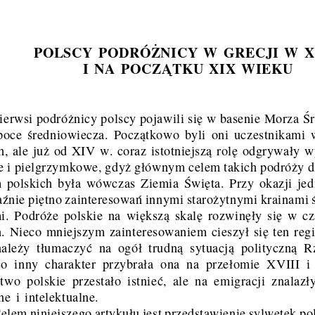
 ̇
POLSCY PODRÓZ
NICY W GRECJI W X
I NA POCZ  ̨ATKU XIX WIEKU
 ́
ierwsi podróz ̇nicy polscy pojawili sie ̨ w basenie Morza S
oce s ́redniowiecza. Pocz  ̨atkowo byli oni uczestnikami
, ale juz ̇ od XIV w. coraz istotniejsz  ̨a role ̨ odgrywały
w
e i pielgrzymkowe, gdyz ̇ głównym celem takich podróz ̇y
d
 ́
 polskich była wówczas Ziemia S
wie ̨ta. Przy okazji j
 ́nie pie ̨tno zainteresowan ́ innymi staroz ̇ytnymi kr
ainami 
. Podróz ̇e polskie na wie ̨ksz  ̨a skale ̨ rozwine ̨ły sie
 ̨ w cz
. Nieco mniejszym zainteresowaniem cieszył sie ̨ ten re
g
lez ̇y tłumaczyc ́ na ogół trudn  ̨a sytuacj  ̨a polityczn  ̨
a Rz
co inny charakter przybrała ona na przełomie XVIII 
́stwo polskie przestało istniec ́, ale na emigracji znal
azły
ne i intelektualne.
elem niniejszego artykułu jest przedstawienie sylwetek p
o