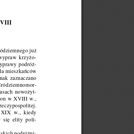
VIII
ródziemnego juz ̇
wypraw krzyz ̇o-
yprawy podróz ̇-
la mieszkan ́ców
ednak zaznaczano
s ́ródziemnomor-
asach nowoz ̇yt-
ion w XVIII w.,
eczypospolitej.
i XIX w
., kiedy
 sie ̨ elity poli-
lskich podróz ̇ni-