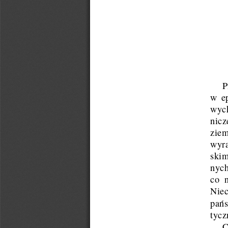
P
w ep
wych
nicz
ziem
wyraz
skimi
nych
co na
Nie
pan 
tycz
C