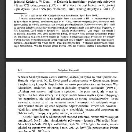
jedności Kościoła. W Danii -  w Kościele luterańskim -  praktykuje zaledwie 
4%  na 97%  ochrzczonych (1970 r.).  W Szwecji nie jest lepiej, raczej gorzej 
- praktykuje tylko 1,9%  (np. w diecezji Lund, według statystyki z 1981 r.)2.
1 M. de 
l’aillerets
 OP. 
 Spes. Paris 1968.
Catholicisme en Scandinavie.
2 Warte  odnotowania  są  tu  następujące  dane  statystyczne  z  1981  r.:  ochrzczonych  jest 
81-85% dzieci w Szwecji, konfirmowanych 64,6-77,8%, rozwody obejmują 50% zawartych mał­
żeństw, mimo że w 98% poprzedzają je stosunki przedmałżeńskie. Porzucone dzieci: 28%, czyli 
co czwarte dziecko z małżeństw rozwiedzionych nie spotyka nigdy ojca lub matki.  Pogrzeby w 
99%  kościelne.  Czyli religia w Szwecji jest -  jak się zwykło mówić -  „na leżąco”: na chrzcie i 
na  marach.  Zaledwie  10%  czyta regularnie  Biblię,  chociaż w 88%  domach szwedzkich Pismo 
św. znajduje się na półce. Szwed pragnie (z tradycji i z przyzwyczajenia), by Kościół był obecny 
w życiu narodu, w stosunku zaś do samej religii jest dość obojętny, religia jest dla niego niezro­
zumiała.  „Znajdujemy się w tym kraju -  pisze pastor szwedzki -  w stadium całkowitego religij­
nego  zamieszania.  Władza  bowiem  przez  prawie  1000  lat  widziała  chętnie  i  umacniała  bliski
A wielu Skandynawów uważa chrześcijaństwo już tylko za relikt przeszłości. 
Słusznie więc prof.  K.-E.  Skydsgaard z uniwersytetu w Kopenhadze, jeden 
z najbardziej  kompetentnych obserwatorów protestanckich na Soborze Wa­
tykańskim,  stwierdził  na  ostatnim  duńskim  synodzie  katolickim  (1969  r.): 
„Ateizm  jest  naszym  najbliższym  sąsiadem,  nie  poza  nami,  ale  w  nas  sa­
mych”.  Za ten  stan rzeczy,  w którym każda forma myśli i życia religijnego 
jest  zagrożona,  nie  tyle  już  od  zewnątrz,  ze  strony  prześladowców,  ile  od 
wewnątrz,  nawet ze strony sumienia swoich wiernych, chrześcijanie wszyst­
kich wyznań muszą się czuć wspólnie odpowiedzialni.  Proces ten bowiem - 
jeżeli jest  nieunikniony -  może  się  w  niedalekiej  przyszłości zarysować na 
obliczu całej  Europy, czy gdzie indziej w świecie3.
Kościół katolicki w Skandynawii stanowi znikomą, wręcz mikroskopijną 
mniejszość.  Na 21 min. mieszkańców półwyspu -  łącznie z Finlandią i Islan­
dią -  liczy niecałe 150 tys. katolików, czyli ok. 0,7% ogółu ludności, zamie­
szkałej  na ogromnym obszarze 1 min. 258 tys. km2 (dla porównania: Polska 
ma obszar 311 700 km2).