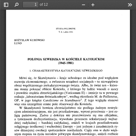
of 12
Toggle
Find
Zoom
Zoom
Too
Sidebar
Out
In
STUDIA POLONIJNE 
T. 8.  Lublin  1984
BOŻYSLAW KUROWSKI 
LUND
POLONIA SZWEDZKA W KOŚCIELE KATOLICKIM
(1945-1981)
1.  CHARAKTERYSTYKA KATOLICYZMU SZWEDZKIEGO
Mówi się,  że Skandynawia -  kraje  uchodzące za idealne pod względem 
rozwoju ekonomicznego,  a zwłaszcza urządzeń socjalnych -  to niewątpliwie 
obraz współczesnego zsekularyzowanego świata.  Albo, że świat ten -  które­
mu  mamy  pokazać  oblicze  Kościoła,  z  którego  by  ludzie  wnosili  o  mocy 
i prawdzie orędzia chrześcijańskiego (Vaticanum II) -  istnieje tu w pewnego 
rodzaju „laboratorium doświadczalnym”, według określenia M. de Pailleretsa, 
OP,  w  jego  książce 
Catolicisme  en  Scandinavie1
.  Z  tego  względu  stanowi 
więc ona szczególnie cenne pole obserwacji dla Kościoła.
W  Skandynawii  bowiem  chrześcijaństwo  nie  podlega  żadnym  restryk­
cjom administracyjnym, nie jest prześladowane, wprost przeciwnie -  jest re- 
ligią  państwową.  Żadna  z  doktryn  nie  przeciwstawia  się  mu  oficjalnie, 
a  tymczasem  dechrystianizacja,  wywołana  procesem  sekularyzacji  najbar­
dziej  radykalnej  -   bardziej  radykalnej,  aniżeli  w  krajach  prześladowania 
religijnego środkowej i wschodniej Europy -  jest jednym z zasadniczych ry­
sów dzisiejszej  ewolucji społeczeństw nordyckich.  Ciąży ona w dużo więk­
szym stopniu na życiu narodów półwyspu skandynawskiego, aniżeli rozbicie 