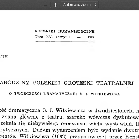
Zoom
Zoom
Out
In
R O C Z N IK I  H U M A N IST Y C Z N E  
T om   X V ,  zeszyt  1     —     1967
RUK
ARODZINY  POLSKIEJ  GROTESKI  TEATRALNEJ
O  T W Ó R C Z O ŚC I  D R A M A T Y C Z N E J  S.  I.  W IT K IE W IC Z A
ść  dramatyczna  S.  I.  Witkiewicza  w  dwudziestoleciu  
znana  głównie  z  teatru,  szeroko  wówczas  dyskutowa
oczekała  się  niebywałego  renesansu,  wiełu  wystawień,  l
rytycznych.  Dużym  wydarzeniem  było  wydanie  dwut
amatów  Witkiewicza  (1962)  przygotowanej  przez  Kons