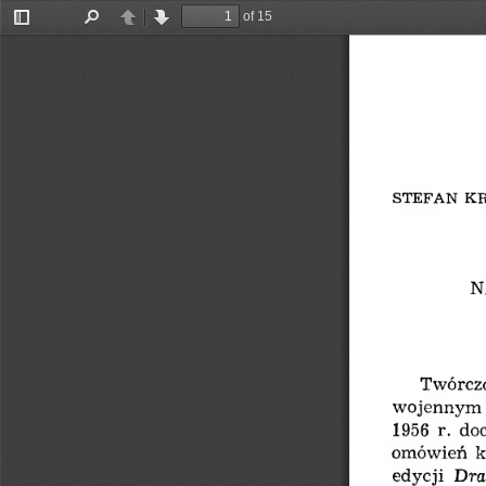
of 15
Toggle
Find
Previous
Next
Sidebar
STEFAN  K
N
Twórczo
wojennym  
1956  r.  d
omówień  k
edycji  Dr