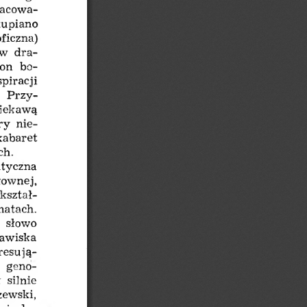
racowa­
kupiano 
ficzna) 
w  dra­
on  bo­
piracji 
  Przy­
ciekawą 
ry  nie­
kabaret 
ch.
tyczna 
łownej, 
 kształ­
matach. 
  słowo 
jawiska 
resują­
  geno- 
 silnie 
ewski, 