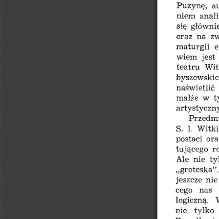
Puzynę,  a
niem  anal
się  główni
oraz  na  
maturgii  
wiem  jest 
teatru  Wi
byszewskie
naświetlić 
malże  w  t
artystyczny
Przedmi
S.  I.  Wit
postaci  or
tującego  r
Ale  nie  t
„groteska”.
jeszcze  ni
cego  nas  
łogiczną.  
nie  tylko