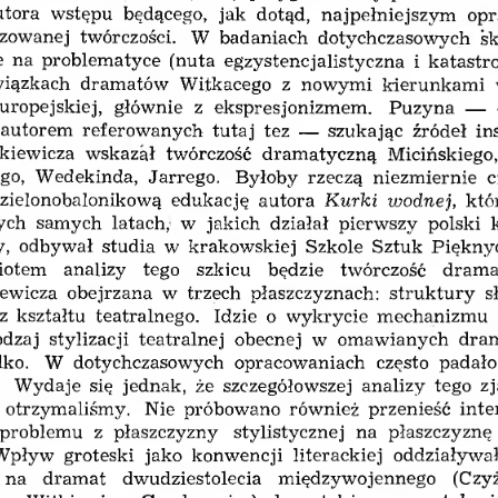
utora  wstępu  będącego,  jak  dotąd,  najpełniejszym  op
izowanej  twórczości.  W  badaniach  dotychczasowych  s
e  na  problematyce  (nuta  egzystencjalistyczna  i  katastro
związkach  dramatów  Witkacego  z  nowymi  kierunkami  
europejskiej,  głównie  z  ekspresjonizmem.  Puzyna  —  
 autorem  referowanych  tutaj  tez  —  szukając  źródeł  ins
tkiewicza  wskazał  twórczość  dramatyczną  Micińskiego,
go,  Wedekinda,  Jarrego.  Byłoby  rzeczą  niezmiernie  
 zielonobałonikową  edukację  autora  Kurki  ujodnej,  któ
ych  samych  latach,  w  jakich  działał  pierwszy  polski  
,  odbywał  studia  w  krakowskiej  Szkole  Sztuk  Piękny
otem  analizy  tego  szkicu  będzie  twórczość  drama
kiewicza  obejrzana  w  trzech  płaszczyznach:  struktury  s
az  kształtu  teatralnego.  Idzie  o  wykrycie  mechanizmu 
odzaj  stylizacji  teatralnej  obecnej  w  omawianych  dra
ylko.  W  dotychczasowych  opracowaniach  często  padało
  Wydaje  się  jednak,  że  szczegółowszej  analizy  tego  z
e  otrzymaliśmy.  Nie  próbowano  również  przenieść  inte
problemu  z  płaszczyzny  stylistycznej  na  płaszczyznę
Wpływ  groteski  jako  konwencji  literackiej  oddziaływał 
  na  dramat  dwudziestolecia  międzywojennego  (Czyż