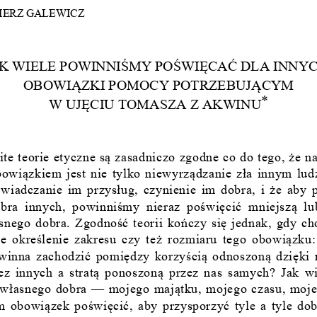

IERZ
GALEWICZ
K WIELE POWINNI
Ś
MY PO
Ś
WI
Ę
CA
Ć
 DLA INNYC
OBOWI
Ą
ZKI POMOCY POTRZEBUJ
Ą
CYM 
*
W UJ
Ę
CIU TOMASZA Z AKWINU
te teorie etyczne s
ą
 zasadniczo zgodne co do tego, 
ż
e n
bowi
ą
zkiem  jest  nie  tylko  niewyrz
ą
dzanie  z
ł
a  innym  ludz
ś
wiadczanie  im  przys
ł
ug,  czynienie  im  dobra,  i  
ż
e  aby 
obra  innych,  powinni
ś
my  nieraz  po
ś
wi
ę
ci
ć
  mniejsz
ą
  l
snego dobra. Zgodno
ść
 teorii ko
ń
czy si
ę
 jednak, gdy ch
e  okre
ś
lenie  zakresu  czy  te
ż
  rozmiaru  tego  obowi
ą
zku:
owinna  zachodzi
ć
  pomi
ę
dzy  korzy
ś
ci
ą
  odnoszon
ą
  dzi
ę
ki 
z  innych  a  strat
ą
  ponoszon
ą
  przez  nas  samych?  Jak  wi
 w
ł
asnego dobra — mojego maj
ą
tku, mojego czasu, moj
m  obowi
ą
zek  po
ś
wi
ę
ci
ć
,  aby  przysporzy
ć
  tyle  a  tyle  do