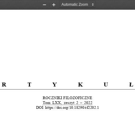
Zoom
Zoom
Out
In
ARTYKU
Ł
ROCZNIKI FILOZOFICZNE
Tom  LXX,  zeszyt  2  
–
  2022
DOI: https://doi.org/10.18290/rf2202.1 