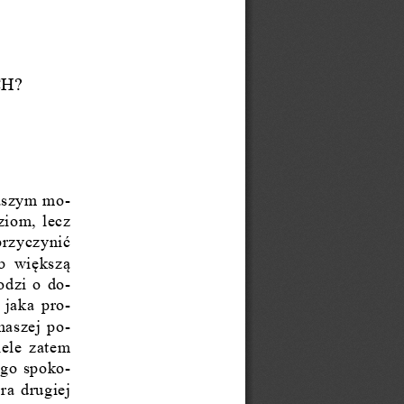
H? 
aszym mo-
iom,  lecz  
 przyczyni
ć
ub  wi
ę
ksz
ą
odzi o do-
  jaka  pro-
 naszej  po-
ele  zatem  
ego spoko-
bra  drugiej  