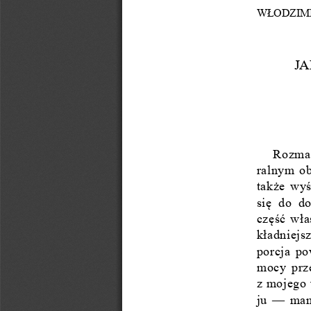
W
Ł
ODZIM
JA
Rozmai
ralnym  o
tak
ż
e  wy
si
ę
  do  d
cz
ęść
 w
ł
a
k
ł
adniejsz
porcja  p
mocy  prze
z mojego
ju  —  ma