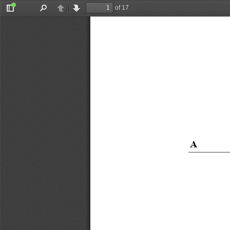
of 17
Toggle
Find
Previous
Next
Sidebar