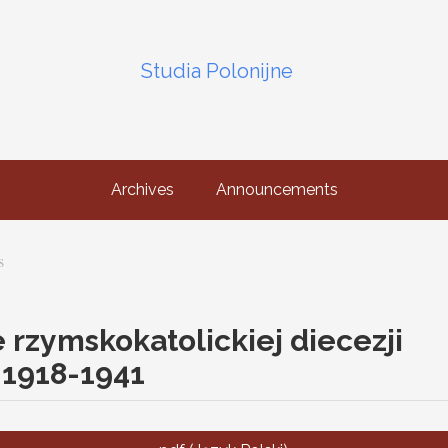
Studia Polonijne
Archives
Announcements
s
e rzymskokatolickiej diecezji
 1918-1941