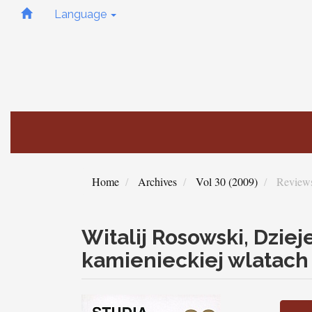
Quick
Language
jump
to
page
content
Main
Navigation
Main
Content
Sidebar
Home
Archives
Vol 30 (2009)
Review
Witalij Rosowski, Dziej
kamienieckiej wlatach
Article