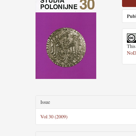
Sidebar
Publ
This
NoDe
Main
Article
Article
Issue
Content
Details
Vol 30 (2009)