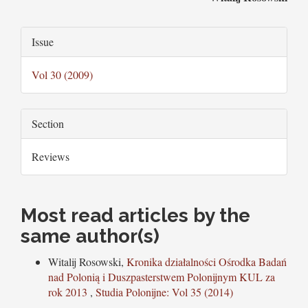
Main
Article
Article
Issue
Content
Details
Vol 30 (2009)
Section
Reviews
Most read articles by the
same author(s)
Witalij Rosowski,
Kronika działalności Ośrodka Badań
nad Polonią i Duszpasterstwem Polonijnym KUL za
rok 2013
,
Studia Polonijne: Vol 35 (2014)