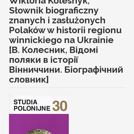
Wiktoria Kolesnyk,
Słownik biograficzny
znanych i zasłużonych
Polaków w historii regionu
winnickiego na Ukrainie
[В. Колесник, Відомі
поляки в історії
Вінниччини. Біографічний
словник]
Article
Sidebar