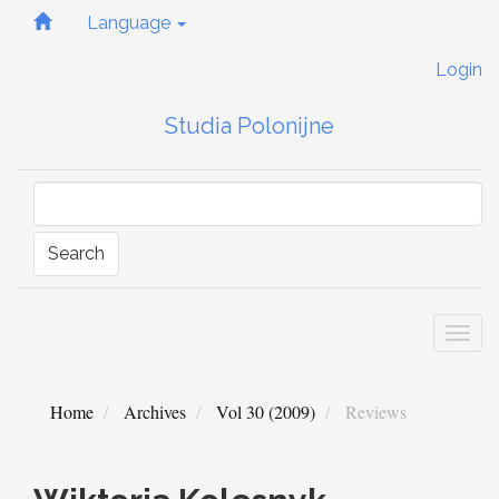
Quick
Language
jump
to
Login
page
content
Studia Polonijne
Main
Navigation
Main
Content
Sidebar
Search
Togg
navi
Home
Archives
Vol 30 (2009)
Reviews