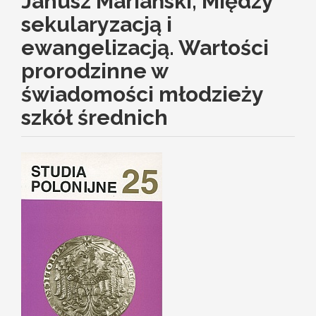
Janusz Mariański, Między
sekularyzacją i
ewangelizacją. Wartości
prorodzinne w
świadomości młodzieży
szkół średnich
Article
Sidebar