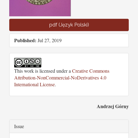
pdf (Język Polski)
Published:
Jul 27, 2019
This work is licensed under a
Creative Commons
Attribution-NonCommercial-NoDerivatives 4.0
International License
.
Main
Andrzej Górny
Article
Article
Issue
Content
Details