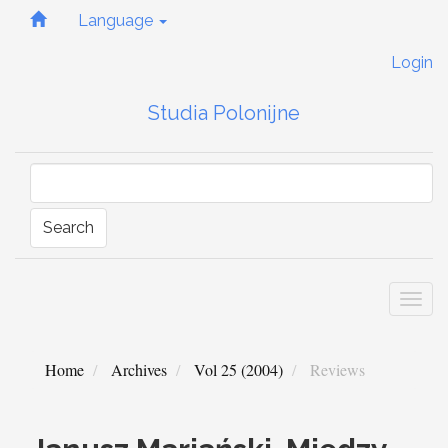
Quick
Language
jump
to
Login
page
content
Studia Polonijne
Main
Navigation
Main
Content
Sidebar
Search
Togg
navi
Home
Archives
Vol 25 (2004)
Reviews