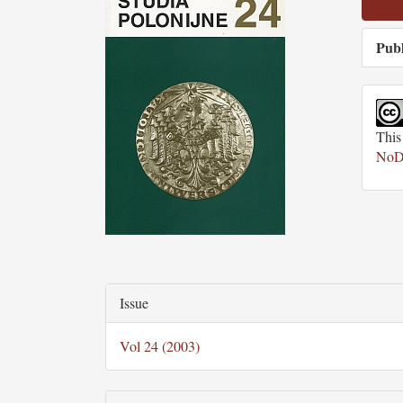
Sidebar
Publ
This
NoDe
Main
Article
Article
Issue
Content
Details
Vol 24 (2003)