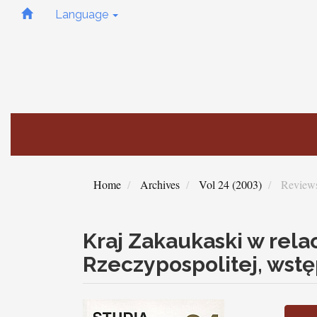
Quick
Language
jump
to
page
content
Main
Navigation
Main
Content
Sidebar
Home
Archives
Vol 24 (2003)
Review
Kraj Zakaukaski w rela
Rzeczypospolitej, wstę
Article