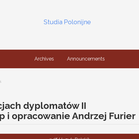
Studia Polonijne
Archives
Announcements
s
cjach dyplomatów II
p i opracowanie Andrzej Furier