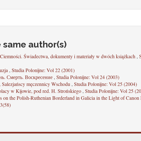
e same author(s)
et Ciemności. Świadectwa, dokumenty i materiały w dwóch książkach
,
ruzja
,
Studia Polonijne: Vol 22 (2001)
нь. Смерть. Воскресение
,
Studia Polonijne: Vol 24 (2003)
 Salezjańscy męczennicy Wschodu
,
Studia Polonijne: Vol 25 (2004)
olacy w Kijowie, pod red. H. Strońskiego
,
Studia Polonijne: Vol 25 (2
es on the Polish-Ruthenian Borderland in Galicia in the Light of Cano
 3(58)