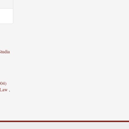
Studia
004)
n Law
,