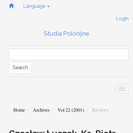
Quick
Language
jump
to
Login
page
content
Studia Polonijne
Main
Navigation
Main
Content
Sidebar
Search
Togg
navi
Home
Archives
Vol 22 (2001)
Reviews