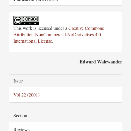
This work is licensed under a
Creative Commons
Attribution-NonCommercial-NoDerivatives 4.0
International License
.
Main
Edward Walewander
Article
Article
Issue
Content
Details
Vol 22 (2001)
Section
Reviews