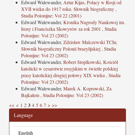
Edward Walewander,
Artur Kijas, Polacy w Rosji od
XVII wieku do 1917 roku. Słownik biograficzny
,
Studia Polonijne: Vol 22 (2001)
Edward Walewander,
Kronika Nagrody Naukowej im.
Ireny i Franciszka Skowyrów za rok 2001
,
Studia
Polonijne: Vol 23 (2002)
Edward Walewander,
Zdzisław Malczewski TChr,
Słownik biograficzny Polonii brazylijskiej
,
Studia
Polonijne: Vol 23 (2002)
Edward Walewander,
Robert Stopikowski, Kościół
katolicki w cesarstwie rosyjskim w świetle polskiej
prasy katolickiej drugiej połowy XIX wieku
,
Studia
Polonijne: Vol 23 (2002)
Edward Walewander,
Marek A. Koprowski, Za
Bajkałem
,
Studia Polonijne: Vol 23 (2002)
3
<<
<
1
2
4
5
6
7
>
>>
Language
English