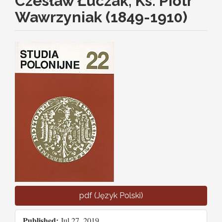
Czesław Łuczak, Ks. Piotr
Wawrzyniak (1849-1910)
Article
Sidebar
pdf (Język Polski)
Published:
Jul 27, 2019