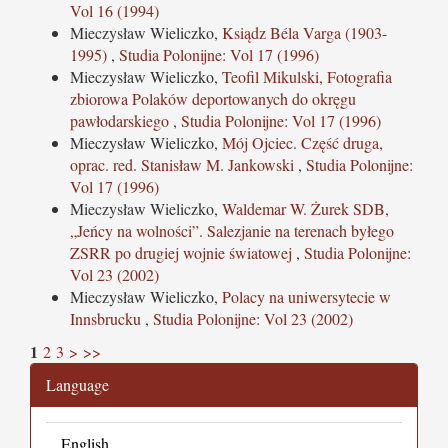
Vol 16 (1994)
Mieczysław Wieliczko,
Ksiądz Béla Varga (1903-
1995)
,
Studia Polonijne: Vol 17 (1996)
Mieczysław Wieliczko,
Teofil Mikulski, Fotografia
zbiorowa Polaków deportowanych do okręgu
pawłodarskiego
,
Studia Polonijne: Vol 17 (1996)
Mieczysław Wieliczko,
Mój Ojciec. Część druga,
oprac. red. Stanisław M. Jankowski
,
Studia Polonijne:
Vol 17 (1996)
Mieczysław Wieliczko,
Waldemar W. Żurek SDB,
„Jeńcy na wolności”. Salezjanie na terenach byłego
ZSRR po drugiej wojnie światowej
,
Studia Polonijne:
Vol 23 (2002)
Mieczysław Wieliczko,
Polacy na uniwersytecie w
Innsbrucku
,
Studia Polonijne: Vol 23 (2002)
1
2
3
>
>>
Language
English