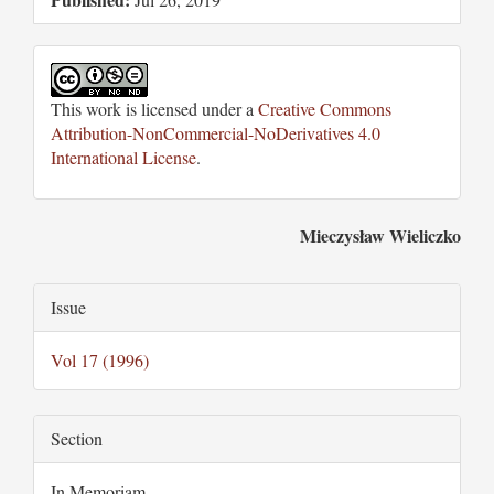
This work is licensed under a
Creative Commons
Attribution-NonCommercial-NoDerivatives 4.0
International License
.
Main
Mieczysław Wieliczko
Article
Article
Issue
Content
Details
Vol 17 (1996)
Section
In Memoriam