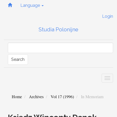
Quick
Language
jump
to
Login
page
content
Studia Polonijne
Main
Navigation
Main
Content
Sidebar
Search
Togg
navi
Home
Archives
Vol 17 (1996)
In Memoriam