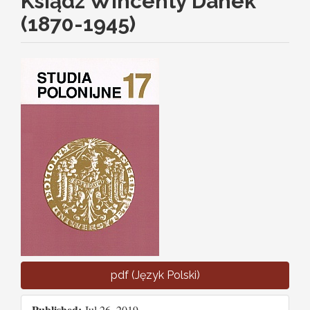
Ksiądz Wincenty Danek
(1870-1945)
Article
Sidebar
pdf (Język Polski)
Published:
Jul 26, 2019